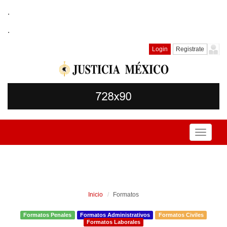
.
.
Login
Registrate
Toggle
navigati
Inicio
Formatos
Formatos Penales
Formatos Administrativos
Formatos Civiles
Formatos Laborales