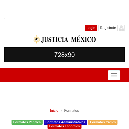
.
.
Login
Registrate
Toggle
navigati
Inicio
Formatos
Formatos Penales
Formatos Administrativos
Formatos Civiles
Formatos Laborales