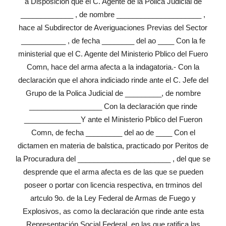
a Disposición que el C. Agente de la Polica Judicial de
_____________ , de nombre _____________________ ,
hace al Subdirector de Averiguaciones Previas del Sector
___________ , de fecha ________ del ao ____ Con la fe
ministerial que el C. Agente del Ministerio Pblico del Fuero
Comn, hace del arma afecta a la indagatoria.- Con la
declaración que el ahora indiciado rinde ante el C. Jefe del
Grupo de la Polica Judicial de _________, de nombre
__________________ Con la declaración que rinde
______________Y ante el Ministerio Pblico del Fueron
Comn, de fecha _________ del ao de ____ Con el
dictamen en materia de balstica, practicado por Peritos de
la Procuradura del _______________________ , del que se
desprende que el arma afecta es de las que se pueden
poseer o portar con licencia respectiva, en trminos del
artculo 9o. de la Ley Federal de Armas de Fuego y
Explosivos, as como la declaración que rinde ante esta
Representación Social Federal, en las que ratifica las