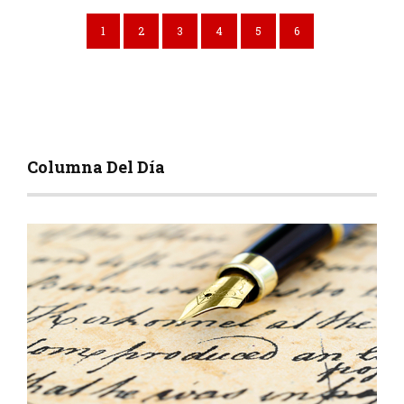
1
2
3
4
5
6
Columna Del Día