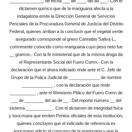
______________, de fecha ___ de ____ del ao ___- Con el
dictamen qumico que de la mariguana afecta a la
indagatoria emite la Dirección General de Servicios
Periciales de la Procuradura General de Justicia del Distrito
Federal, quienes arriban a la conclusin que el vegetal verde
asegurado corresponde al gnero Cannabis Sativa L.,
comnmente conocido como mariguana cuyo peso neto fue
__ gramos.- Con la fe ministerial que de la misma droga da
el Representante Social del Fuero Comn.- Con la
declaración que el ahora indiciado rinde ante el C. Jefe de
Grupo de la Polica Judicial de _____________ de nombre
_____________ , con la declaración que rinde
___________ , ante el Ministerio Pblico del Fuero Comn de
___ de ________ del ao de __ . Del reporte número __ del
sistema ___________ . Con el dictamen de integridad fsica
y toxicmana que emiten Peritos oficiales de esta institución,
quienes concluyen que el indiciado de referencia es
toxicmano adicto al consumo de la mariguana y que la