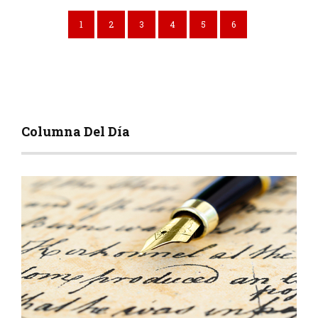
1
2
3
4
5
6
Columna Del Día