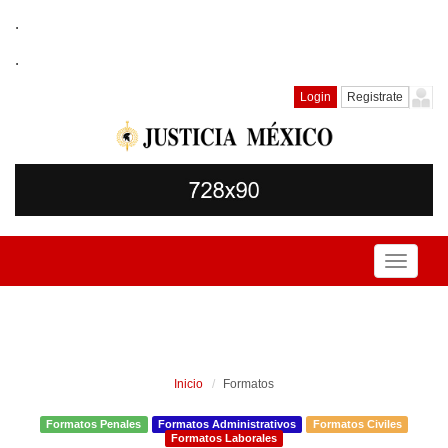
.
.
Login
Registrate
Toggle
navigati
Inicio
Formatos
Formatos Penales
Formatos Administrativos
Formatos Civiles
Formatos Laborales