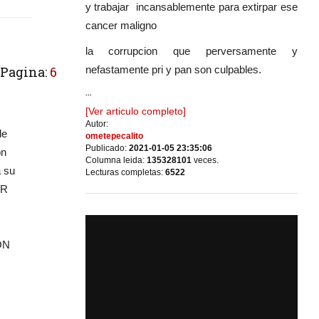
y trabajar incansablemente para extirpar ese
cancer maligno
la corrupcion que perversamente y
nefastamente pri y pan son culpables.
Pagina:
6
...
[Ver articulo completo]
Autor:
de
ometepecalito
Publicado:
2021-01-05 23:35:06
ón
Columna leida:
135328101
veces.
a su
Lecturas completas:
6522
OR
ON