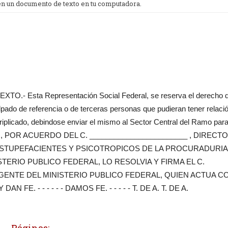
 en un documento de texto en tu computadora.
- - - SEXTO.- Esta Representación Social Federal, se reserva el derecho 
culpado de referencia o de terceras personas que pudieran tener relaci
 triplicado, debindose enviar el mismo al Sector Central del Ramo par
 - - - ASI, POR ACUERDO DEL C. ________________________ , DIRECT
ESTUPEFACIENTES Y PSICOTROPICOS DE LA PROCURADURIA
TERIO PUBLICO FEDERAL, LO RESOLVIA Y FIRMA EL C.
AGENTE DEL MINISTERIO PUBLICO FEDERAL, QUIEN ACTUA C
E. - - - - - - DAMOS FE. - - - - - T. DE A. T. DE A.