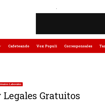
.
Cafeteando
Vox Populi
Corresponsales
Ta
rmatos Laborales
 Legales Gratuitos