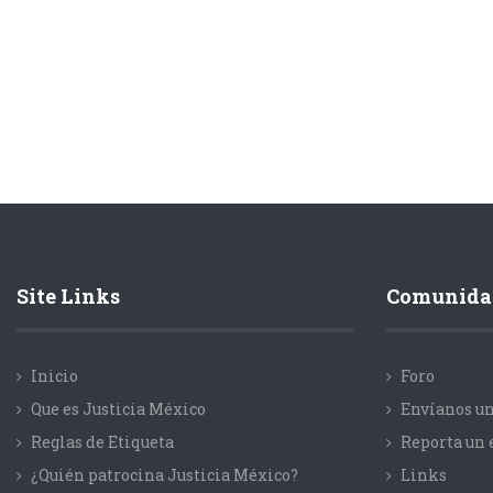
Site Links
Comunida
Inicio
Foro
Que es Justicia México
Envíanos un
Reglas de Etiqueta
Reporta un 
¿Quién patrocina Justicia México?
Links