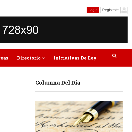
Login
Registrate
reas
Directorio
Iniciativas De Ley
Columna Del Día