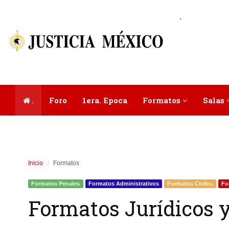
.
.
Foro
1era. Epoca
Formatos
Salas
Inicio
Formatos
Formatos Penales
Formatos Administrativos
Formatos Civiles
Fo
Formatos Jurídicos y