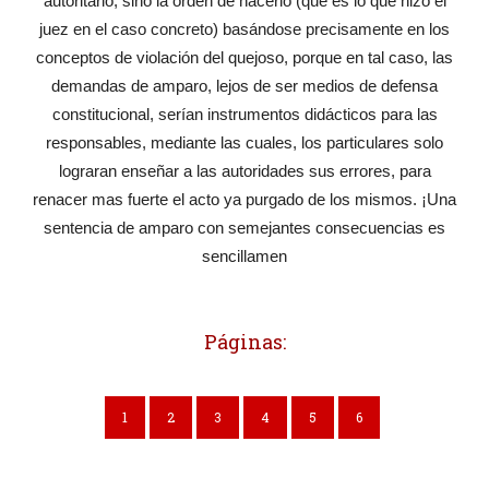
autoritario, sino la orden de hacerlo (que es lo que hizo el
juez en el caso concreto) basándose precisamente en los
conceptos de violación del quejoso, porque en tal caso, las
demandas de amparo, lejos de ser medios de defensa
constitucional, serían instrumentos didácticos para las
responsables, mediante las cuales, los particulares solo
lograran enseñar a las autoridades sus errores, para
renacer mas fuerte el acto ya purgado de los mismos. ¡Una
sentencia de amparo con semejantes consecuencias es
sencillamen
Páginas:
1
2
3
4
5
6