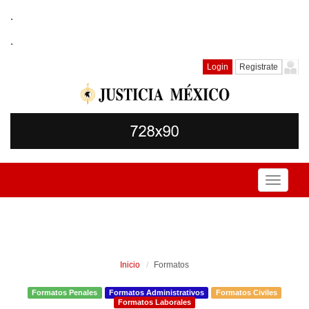
.
.
Login
Registrate
Toggle
navigati
Inicio
Formatos
Formatos Penales
Formatos Administrativos
Formatos Civiles
Formatos Laborales