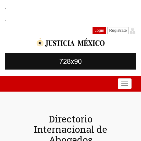
.
.
Login
Registrate
Toggle
navigati
Directorio
Internacional de
Abogados