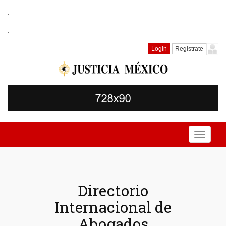
.
.
Login
Registrate
Toggle
navigati
Directorio
Internacional de
Abogados