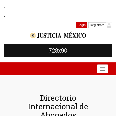
.
.
Login
Registrate
Toggle
navigati
Directorio
Internacional de
Abogados