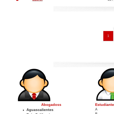
1
Abogadoss
Estudiant
A
Aguascalientes
B