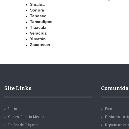
#
Sinaloa
Sonora
Tabasco
Tamaulipas
Tlaxcala
Veracruz
Yucatán
Zacatecas
Site Links
Comunida
Inicio
Foro
Que es Justicia México
Envíanos un ti
Reglas de Etiqueta
Reporta un err