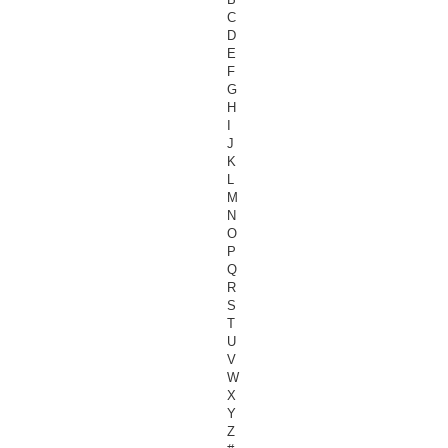
C
D
E
F
G
H
I
J
K
L
M
N
O
P
Q
R
S
T
U
V
W
X
Y
Z