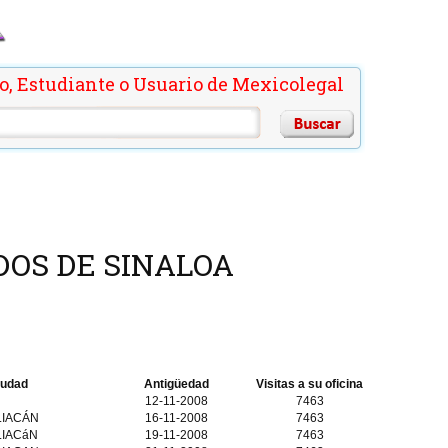
o, Estudiante o Usuario de Mexicolegal
OS DE SINALOA
iudad
Antigüedad
Visitas a su oficina
12-11-2008
7463
IACÁN
16-11-2008
7463
LIACáN
19-11-2008
7463