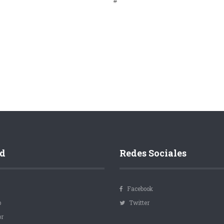
#
d
Redes Sociales
Facebook
p
Twitter
or