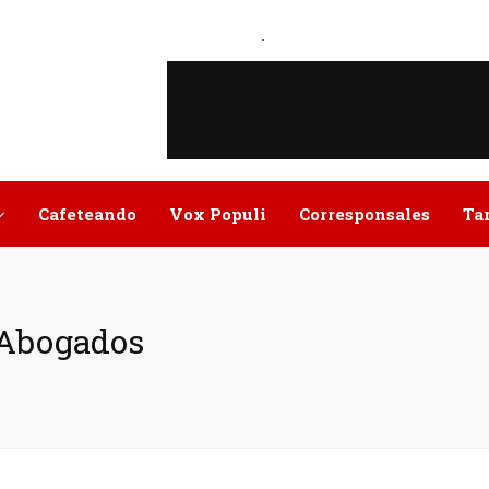
.
Cafeteando
Vox Populi
Corresponsales
Ta
e Abogados