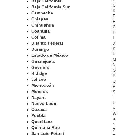
Baja California
C
Baja California Sur
D
Campeche
E
Chiapas
F
Chihuahua
G
Coahuila
H
Colima
I
Distrito Federal
J
K
Durango
L
Estado de México
M
Guanajuato
N
Guerrero
O
Hidalgo
P
Jalisco
Q
Michoacán
R
Morelos
S
Nayarit
T
U
Nuevo León
V
Oaxaca
W
Puebla
X
Querétaro
Y
Quintana Roo
Z
San Luis Potosí