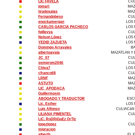
LIC FAVELA
CUL
jomart
MAZ
tiradosalas
MAZ
Fernandobeso
CUL
enockamergan
LOS
CARLOS GARCIA PACHECO
LOS
fgilleyva
CU
Nelson López
LOS
YEDID ZAZUETA
LOS
Domingo Arrayales
B
albertoayala
MAZATLAN Y 
JC_07
CUL
semprom2046
CUL
Chiva7
LOS
cfranco68
CUL
LRNF
MAZ
ASTUTO
MAZ
LIC_APODACA
MAZ
Guillermosm
ABOGADO Y TRADUCTOR
ESC
Lic. Esther
LOS
Luis Alfonso
CULIACáN
LILIANA PIMENTEL
CUL
LiC. RoDRiGuEz OrTIz
lopezlopez
CUL
migracion
alberth
EL 