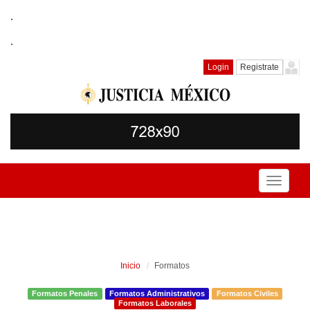
.
.
Login
Registrate
Toggle
navigati
Inicio
Formatos
Formatos Penales
Formatos Administrativos
Formatos Civiles
Formatos Laborales