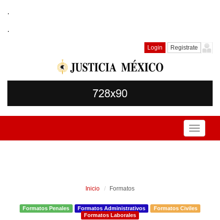
.
.
Login
Registrate
Toggle
navigati
Inicio
Formatos
Formatos Penales
Formatos Administrativos
Formatos Civiles
Formatos Laborales