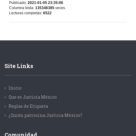
Publicado:
2021-01-05 23:35:06
Columna leida:
135346385
veces.
Lecturas completas:
6522
Site Links
Inicio
Que es Justicia México
Reglas de Etiqueta
¿Quién patrocina Justicia México?
Comunidad