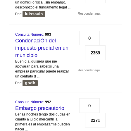
un domicilio fiscal, sin embargo,
desconozco el fundamento legal ...
luissavin
Responder aqui.
Por:
Consulta Número
:
993
0
CondonaciÓn del
impuesto predial en un
2359
municipio
Buen dia, quisiera que me
apoyaran para saber,si una
Responder aqui.
empresa particular puede realizar
un contrato d ...
gpdh
Por:
Consulta Número
:
992
0
Embargo precautorio
Benas noches tengo dos dudas en
cuanto a juicio mercantil la
2371
primera es al emplazarme pueden
hacer ...