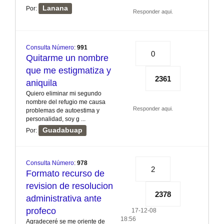
Lanana
Por:
Responder aqui.
Consulta Número
:
991
0
Quitarme un nombre
que me estigmatiza y
2361
aniquila
Quiero eliminar mi segundo
nombre del refugio me causa
Responder aqui.
problemas de autoestima y
personalidad, soy g ...
Guadabuap
Por:
Consulta Número
:
978
2
Formato recurso de
revision de resolucion
2378
administrativa ante
profeco
17-12-08
18:56
Agradeceré se me oriente de