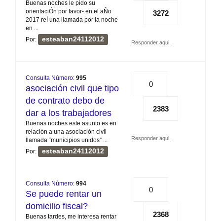
Buenas noches le pido su
orientaciÓn por favor- en el aÑo
3272
2017 reÍ una llamada por la noche
en ...
esteaban24112012
Por:
Responder aqui.
Consulta Número
:
995
0
asociación civil que tipo
de contrato debo de
2383
dar a los trabajadores
Buenas noches este asunto es en
relación a una asociación civil
Responder aqui.
llamada “municipios unidos” ...
esteaban24112012
Por:
Consulta Número
:
994
0
Se puede rentar un
domicilio fiscal?
2368
Buenas tardes, me interesa rentar