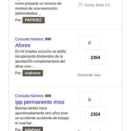
como preparar un recurso de
Ochoa, Donis S.C.
revision de una resolución
administrativa ...
PAPIHEC
Por:
Consulta Número
:
990
0
Afores
En mi empleo escucho se estÁn
recuperando dividendos de la
2354
aportaciÓn complementaria del
afore com ...
vialvero
Por:
Responder aqui.
Consulta Número
:
989
0
Ipp permanente imss
Buenas tardes hace
aproximadamente seis años tuve
2354
un accidente accidente de trabajo
el cual fue ...
edalven
Por: