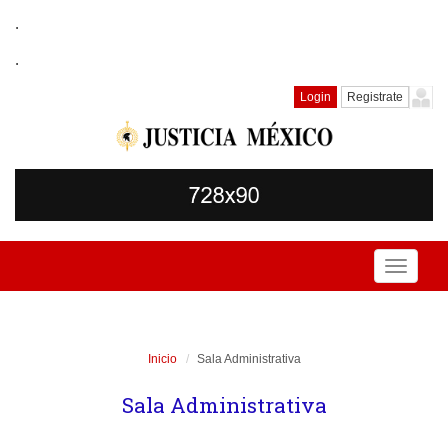
.
.
Login
Registrate
Toggle
navigati
Inicio
Sala Administrativa
Sala Administrativa