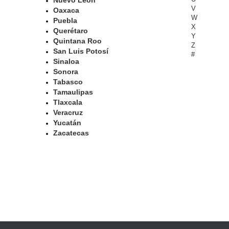
Nuevo León
V
Oaxaca
W
Puebla
X
Querétaro
Y
Quintana Roo
Z
San Luis Potosí
#
Sinaloa
Sonora
Tabasco
Tamaulipas
Tlaxcala
Veracruz
Yucatán
Zacatecas