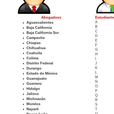
Abogadoss
Estudiant
A
Aguascalientes
B
Baja California
C
Baja California Sur
D
Campeche
E
Chiapas
F
Chihuahua
G
Coahuila
H
Colima
I
Distrito Federal
J
K
Durango
L
Estado de México
M
Guanajuato
N
Guerrero
O
Hidalgo
P
Jalisco
Q
Michoacán
R
Morelos
S
Nayarit
T
U