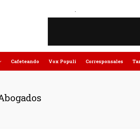
.
Cafeteando
Vox Populi
Corresponsales
Ta
e Abogados