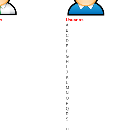
es
Usuarios
A
B
C
D
E
F
G
H
I
J
K
L
M
N
O
P
Q
R
S
T
U