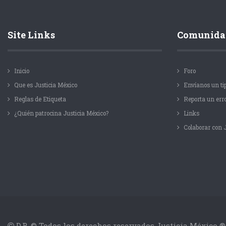
Site Links
Comunida
Inicio
Foro
Que es Justicia México
Envíanos un ti
Reglas de Etiqueta
Reporta un err
¿Quién patrocina Justicia México?
Links
Colaborar con
D.R. © Todos los derechos reservados Justicia México ®