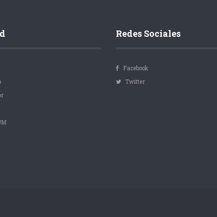
d
Redes Sociales
Facebook
p
Twitter
or
 JM