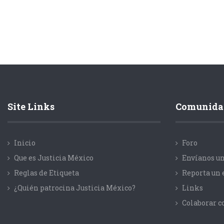
Site Links
Comunida
Inicio
Foro
Que es Justicia México
Envíanos un
Reglas de Etiqueta
Reporta un 
¿Quién patrocina Justicia México?
Links
Colaborar 