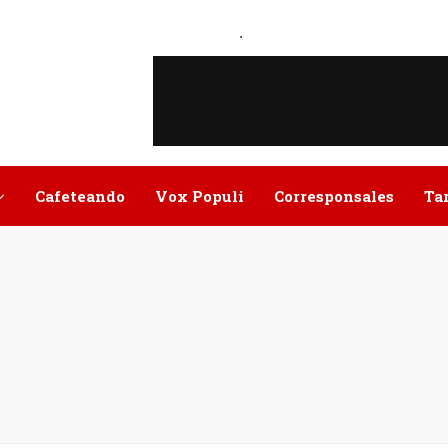
.
Cafeteando
Vox Populi
Corresponsales
Ta