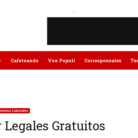
.
Cafeteando
Vox Populi
Corresponsales
Ta
rmatos Laborales
 Legales Gratuitos