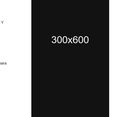
 Y
para