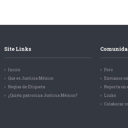
Site Links
Comunida
Inicio
Foro
Que es Justicia México
Envíanos un
Reglas de Etiqueta
Reporta un 
¿Quién patrocina Justicia México?
Links
Colaborar 