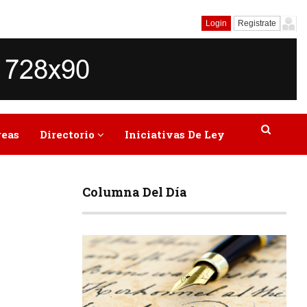
Login
Registrate
reas
Directorio
Iniciativas De Ley
Columna Del Día