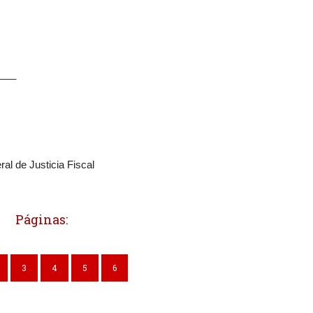
___
al de Justicia Fiscal
Páginas:
3
4
5
6