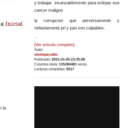
y trabajar incansablemente para extirpar ese
cancer maligno
la corrupcion que perversamente y
a:
Inicial
nefastamente pri y pan son culpables.
...
[Ver articulo completo]
Autor:
ometepecalito
Publicado:
2021-01-05 23:35:06
Columna leida:
135284481
veces.
Lecturas completas:
6517
n la