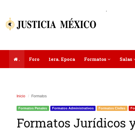
.
.
Foro
1era. Epoca
Formatos
Salas
Inicio
Formatos
Formatos Penales
Formatos Administrativos
Formatos Civiles
Fo
Formatos Jurídicos y