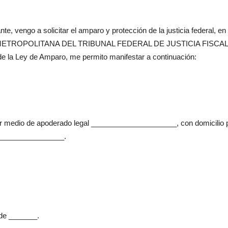
, vengo a solicitar el amparo y protección de la justicia federal, en
NAL METROPOLITANA DEL TRIBUNAL FEDERAL DE JUSTICIA FISCAL
 la Ley de Amparo, me permito manifes­tar a continuación:
medio de apoderado legal _____________________, con domicilio 
__________________.
 de _______.