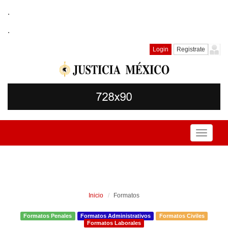
.
.
Login
Registrate
Toggle
navigati
Inicio
Formatos
Formatos Penales
Formatos Administrativos
Formatos Civiles
Formatos Laborales