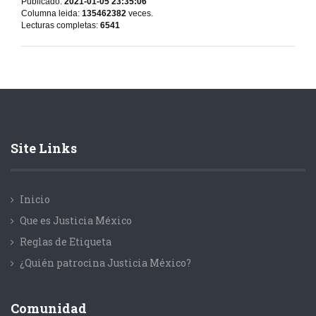
Publicado:
2021-01-05 23:35:06
Columna leida:
135462382
veces.
Lecturas completas:
6541
Site Links
Inicio
Que es Justicia México
Reglas de Etiqueta
¿Quién patrocina Justicia México?
Comunidad