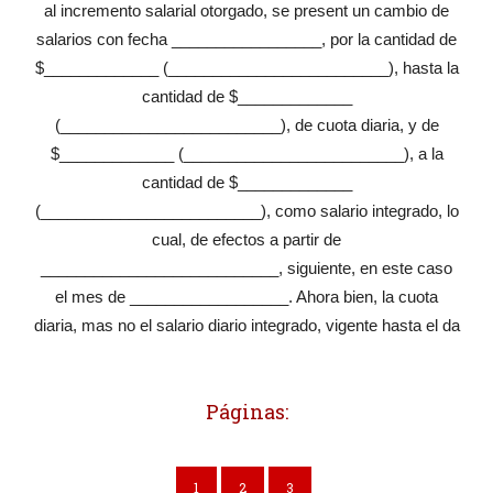
al incremento salarial otorgado, se present un cambio de
salarios con fecha _________________, por la cantidad de
$_____________ (_________________________), hasta la
cantidad de $_____________
(_________________________), de cuota diaria, y de
$_____________ (_________________________), a la
cantidad de $_____________
(_________________________), como salario integrado, lo
cual, de efectos a partir de
___________________________, siguiente, en este caso
el mes de __________________. Ahora bien, la cuota
diaria, mas no el salario diario integrado, vigente hasta el da
Páginas:
1
2
3