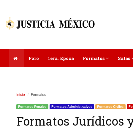
.
.
Foro
1era. Epoca
Formatos
Salas
Inicio
Formatos
Formatos Penales
Formatos Administrativos
Formatos Civiles
Fo
Formatos Jurídicos y