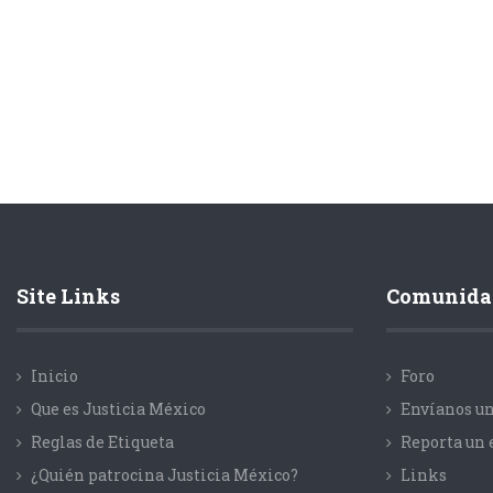
Site Links
Comunida
Inicio
Foro
Que es Justicia México
Envíanos un
Reglas de Etiqueta
Reporta un 
¿Quién patrocina Justicia México?
Links