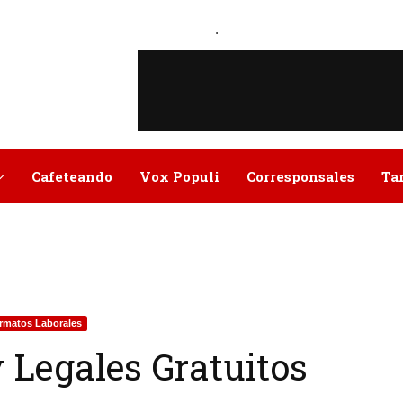
.
Cafeteando
Vox Populi
Corresponsales
Ta
rmatos Laborales
 Legales Gratuitos