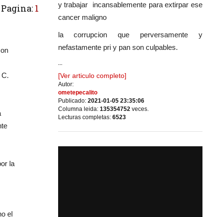
y trabajar incansablemente para extirpar ese
Pagina:
1
cancer maligno
la corrupcion que perversamente y
nefastamente pri y pan son culpables.
con
...
 C.
[Ver articulo completo]
Autor:
ometepecalito
Publicado:
2021-01-05 23:35:06
Columna leida:
135354752
veces.
a
Lecturas completas:
6523
nte
or la
o el