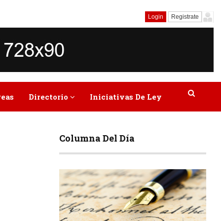
Login
Registrate
reas
Directorio
Iniciativas De Ley
Columna Del Día