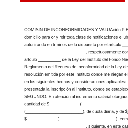
COMISIN DE INCONFORMIDADES Y VALUAción P R E S
domicilio para or y reir toda clase de notificaciones 
autorizando en trminos de lo dispuesto por el artculo _
___________________________, respetuosamente compa
artculo __________ de la Ley del Instituto del Fondo Nac
Reglamento del Recurso de Inconformidad de la Ley del
resolución emitida por este Instituto donde me niegan el
en los siguientes hechos y consideraciones aplica
presentada la Inscripción al Instituto, donde se estable
SEGUNDO. En atención al incremento salarial otorgado
cantidad de $_____________ (______________________
(_________________________), de cuota diaria, y de 
$_____________ (_________________________), como sala
___________________________, siguiente, en este caso