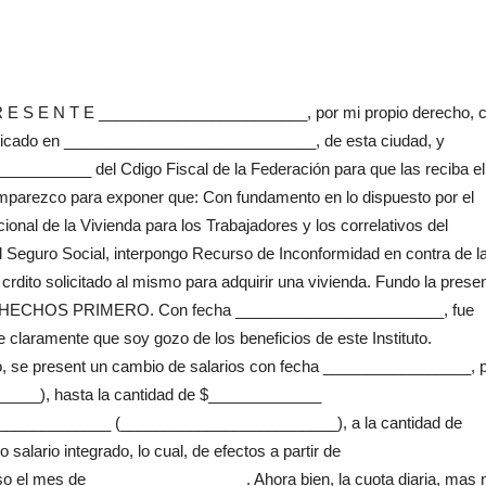
 E N T E ________________________, por mi propio derecho, 
el ubicado en _____________________________, de esta ciudad, y
____________ del Cdigo Fiscal de la Federación para que las reciba el
rezco para exponer que: Con fundamento en lo dispuesto por el
ional de la Vivienda para los Trabajadores y los correlativos del
 Seguro Social, interpongo Recurso de Inconformidad en contra de l
 crdito solicitado al mismo para adquirir una vivienda. Fundo la prese
bles: HECHOS PRIMERO. Con fecha ________________________, fue
ce claramente que soy gozo de los beneficios de este Instituto.
, se present un cambio de salarios con fecha _________________, p
___), hasta la cantidad de $_____________
$_____________ (_________________________), a la cantidad de
rio integrado, lo cual, de efectos a partir de
 el mes de __________________. Ahora bien, la cuota diaria, mas n