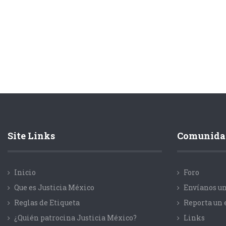
Site Links
Comunida
Inicio
Foro
Que es Justicia México
Envíanos un
Reglas de Etiqueta
Reporta un 
¿Quién patrocina Justicia México?
Links