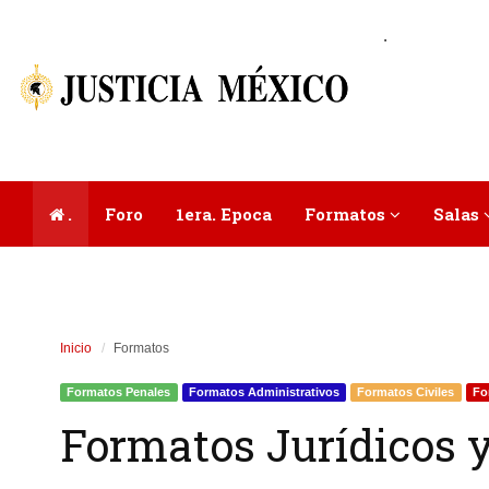
.
.
Foro
1era. Epoca
Formatos
Salas
Inicio
Formatos
Formatos Penales
Formatos Administrativos
Formatos Civiles
Fo
Formatos Jurídicos y