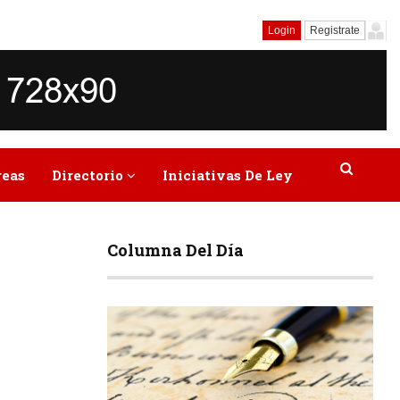
Login
Registrate
reas
Directorio
Iniciativas De Ley
Columna Del Día