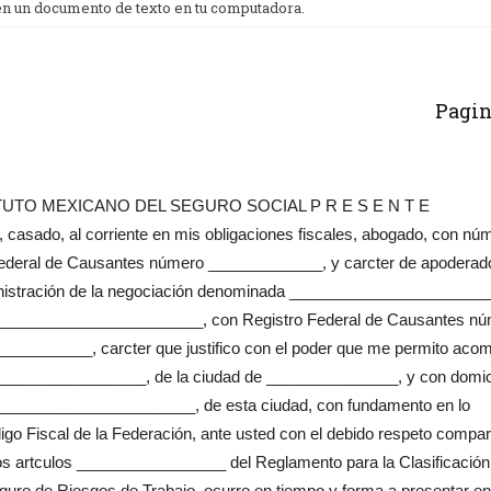
 en un documento de texto en tu computadora.
Pagin
UTO MEXICANO DEL SEGURO SOCIAL P R E S E N T E
sado, al corriente en mis obligaciones fiscales, abogado, con nú
Federal de Causantes número _____________, y carcter de apoderad
ministración de la negociación denominada _______________________,
___________________________, con Registro Federal de Causantes n
__________, carcter que justifico con el poder que me permito acom
___________________, de la ciudad de _______________, y con domici
__________________________, de esta ciudad, con fundamento en lo
igo Fiscal de la Federación, ante usted con el debido respeto compa
os artculos _________________ del Reglamento para la Clasificación
uro de Riesgos de Trabajo, ocurro en tiempo y forma a presentar en