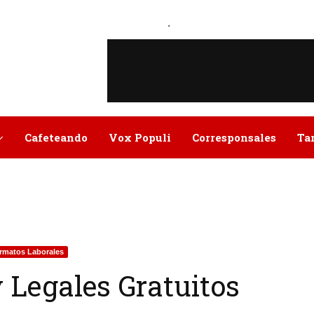
.
Cafeteando
Vox Populi
Corresponsales
Ta
rmatos Laborales
 Legales Gratuitos