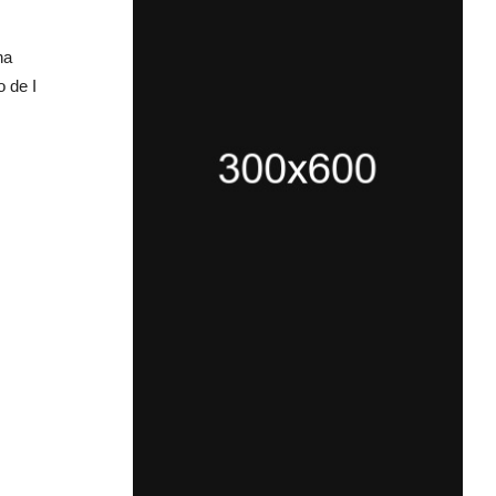
ha
 de I