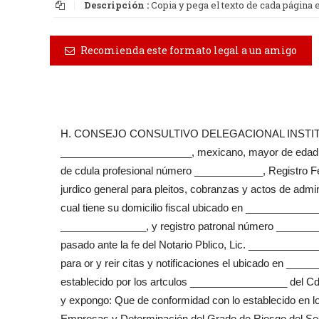
Descripción :
Copia y pega el texto de cada página
Recomienda este formato legal a un amigo
H. CONSEJO CONSULTIVO DELEGACIONAL INSTIT
_______________________, mexicano, mayor de edad, ca
de cdula profesional número ____________, Registro 
jurdico general para pleitos, cobranzas y actos de ad
cual tiene su domicilio fiscal ubicado en _________
_______________, y registro patronal número ________
pasado ante la fe del Notario Pblico, Lic. __________
para or y reir citas y notificaciones el ubicado en __
establecido por los artculos _________________ del Cd
y expongo: Que de conformidad con lo establecido en l
Empresas y Determinación del Grado de Riesgo del Seg