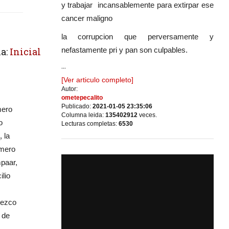
y trabajar incansablemente para extirpar ese
cancer maligno
la corrupcion que perversamente y
nefastamente pri y pan son culpables.
a:
Inicial
...
[Ver articulo completo]
Autor:
ometepecalito
Publicado:
2021-01-05 23:35:06
mero
Columna leida:
135402912
veces.
o
Lecturas completas:
6530
 la
úmero
paar,
lio
rezco
 de