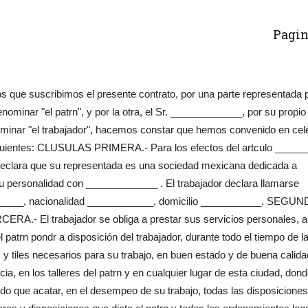
Pagin
ue suscribimos el presente contrato, por una parte representada p
minar "el patrn", y por la otra, el Sr. _____________, por su propio
ominar "el trabajador", hacemos constar que hemos convenido en cel
s siguientes: CLUSULAS PRIMERA.- Para los efectos del artculo _____
 declara que su representada es una sociedad mexicana dedicada a
u personalidad con _____________ . El trabajador declara llamarse
______, nacionalidad ____________, domicilio ___________. SEGUN
CERA.- El trabajador se obliga a prestar sus servicios personales, a
patrn pondr a disposición del trabajador, durante todo el tiempo de l
 y tiles necesarios para su trabajo, en buen estado y de buena calida
a, en los talleres del patrn y en cualquier lugar de esta ciudad, dond
o que acatar, en el desempeo de su trabajo, todas las disposiciones