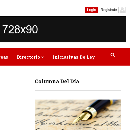
Login
Registrate
reas
Directorio
Iniciativas De Ley
Columna Del Día