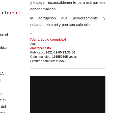
y trabajar incansablemente para extirpar ese
cancer maligno
a:
Inicial
la corrupcion que perversamente y
nefastamente pri y pan son culpables.
...
or el
[Ver articulo completo]
Autor:
ebrar
ometepecalito
Publicado:
2021-01-05 23:35:06
____
Columna leida:
135550505
veces.
Lecturas completas:
6553
DA.-
l
a
d.
e el
 del