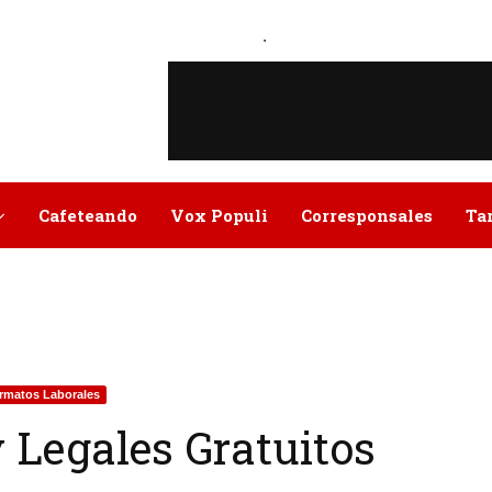
.
Cafeteando
Vox Populi
Corresponsales
Ta
rmatos Laborales
 Legales Gratuitos