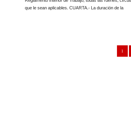
Reglamento Interior de Trabajo, todas las rdenes, circul
que le sean aplicables. CUARTA.- La duración de la
1