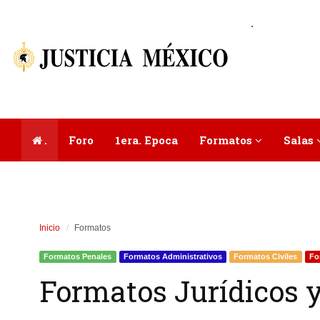
.
.
Foro
1era. Epoca
Formatos
Salas
Inicio
Formatos
Formatos Penales
Formatos Administrativos
Formatos Civiles
Fo
Formatos Jurídicos y