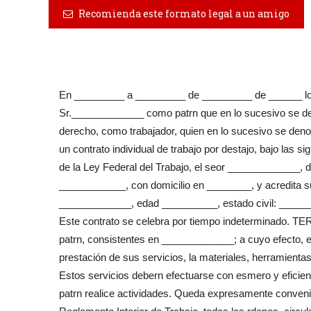
Recomienda este formato legal a un amigo
En _________ a _________ de _________ de ______ los q
Sr._____________ como patrn que en lo sucesivo se deno
derecho, como trabajador, quien en lo sucesivo se den
un contrato individual de trabajo por destajo, bajo la
de la Ley Federal del Trabajo, el seor _____________,
____________, con domicilio en ________, y acredita s
_____________, edad __________, estado civil: ____
Este contrato se celebra por tiempo indeterminado. TER
patrn, consistentes en _____________; a cuyo efecto, el 
prestación de sus servicios, la materiales, herramientas
Estos servicios debern efectuarse con esmero y eficienci
patrn realice actividades. Queda expresamente convenid