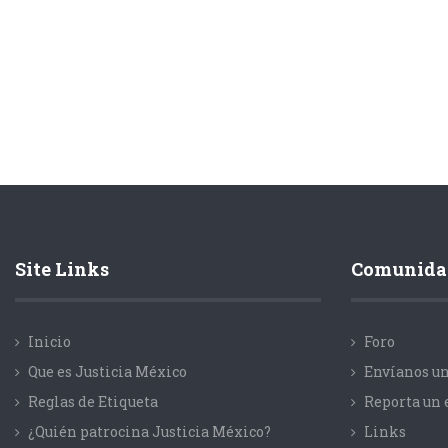
Site Links
Comunida
Inicio
Foro
Que es Justicia México
Envíanos un
Reglas de Etiqueta
Reporta un 
¿Quién patrocina Justicia México?
Links