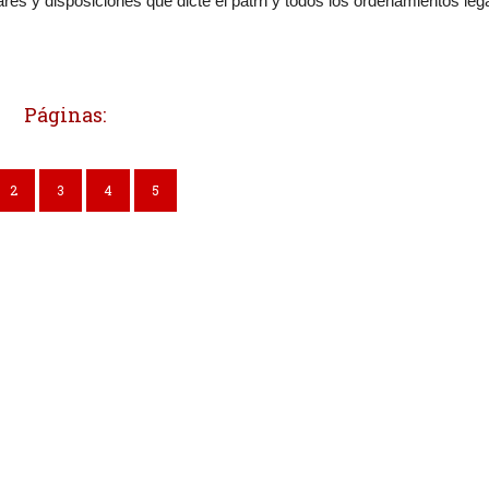
ares y disposiciones que dicte el patrn y todos los ordenamientos leg
Páginas:
2
3
4
5