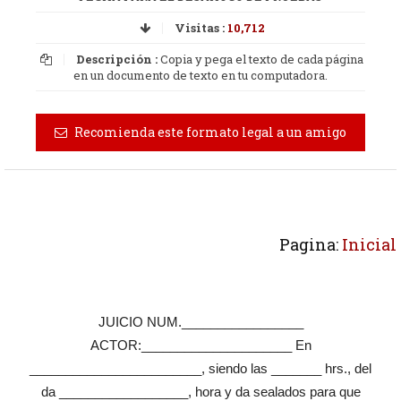
Visitas :
10,712
Descripción :
Copia y pega el texto de cada página
en un documento de texto en tu computadora.
Recomienda este formato legal a un amigo
Pagina:
Inicial
JUICIO NUM._________________
ACTOR:_____________________ En
________________________, siendo las _______ hrs., del
da __________________, hora y da sealados para que