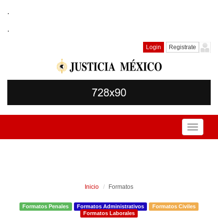
.
.
Login
Registrate
Toggle
navigati
Inicio
Formatos
Formatos Penales
Formatos Administrativos
Formatos Civiles
Formatos Laborales