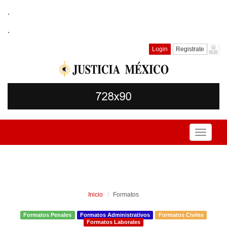
.
.
Login
Registrate
Toggle
navigati
Inicio
Formatos
Formatos Penales
Formatos Administrativos
Formatos Civiles
Formatos Laborales