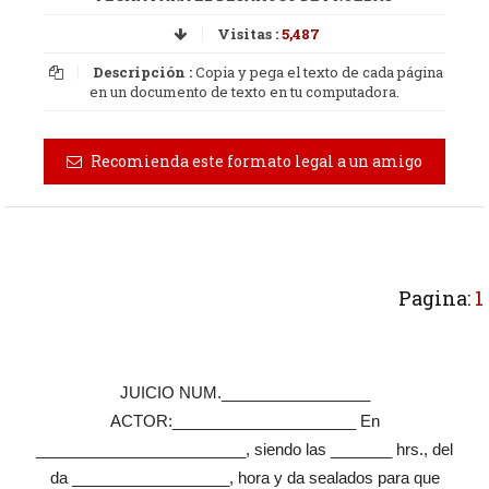
Visitas :
5,487
Descripción :
Copia y pega el texto de cada página
en un documento de texto en tu computadora.
Recomienda este formato legal a un amigo
Pagina:
1
JUICIO NUM._________________
ACTOR:_____________________ En
________________________, siendo las _______ hrs., del
da __________________, hora y da sealados para que