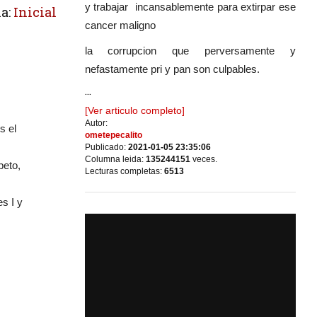
y trabajar incansablemente para extirpar ese
a:
Inicial
cancer maligno
la corrupcion que perversamente y
nefastamente pri y pan son culpables.
...
[Ver articulo completo]
Autor:
s el
ometepecalito
Publicado:
2021-01-05 23:35:06
Columna leida:
135244151
veces.
peto,
Lecturas completas:
6513
es I y