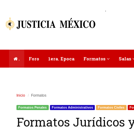
.
.
Foro
1era. Epoca
Formatos
Salas
Inicio
Formatos
Formatos Penales
Formatos Administrativos
Formatos Civiles
Fo
Formatos Jurídicos y