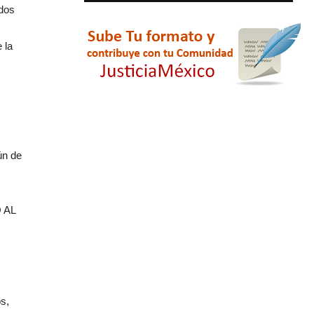
odos
 la
ún de
O AL
os,