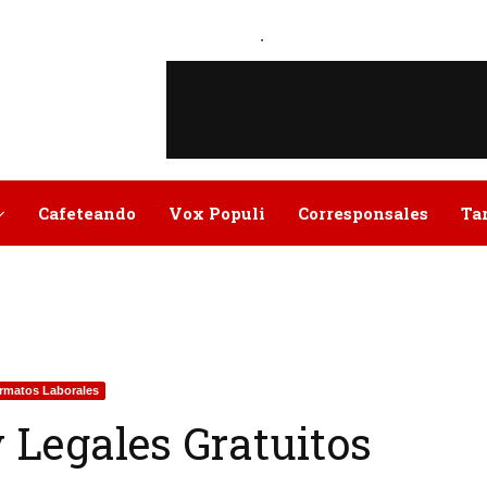
.
Cafeteando
Vox Populi
Corresponsales
Ta
rmatos Laborales
 Legales Gratuitos