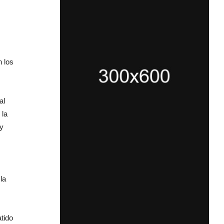
n los
al
 la
 y
la
tido