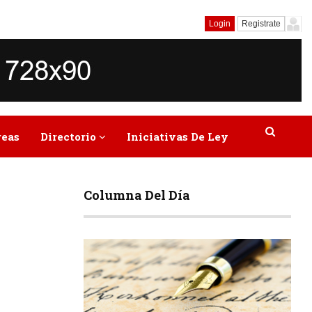
Login
Registrate
reas
Directorio
Iniciativas De Ley
Columna Del Día