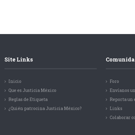
Site Links
Comunida
Inicio
Foro
Que es Justicia México
Envíanos un
Reglas de Etiqueta
Reporta un 
¿Quién patrocina Justicia México?
Links
Colaborar 