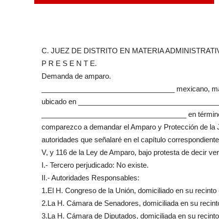
C. JUEZ DE DISTRITO EN MATERIA ADMINISTRATI
P R E S E N T E.
Demanda de amparo.
__________________________________ mexicano, mayor d
ubicado en ______________________________________, 
_____________________________________ en términos de
comparezco a demandar el Amparo y Protección de la Jus
autoridades que señalaré en el capítulo correspondiente 
V, y 116 de la Ley de Amparo, bajo protesta de decir ve
I.- Tercero perjudicado: No existe.
II.- Autoridades Responsables:
1.El H. Congreso de la Unión, domiciliado en su recinto o
2.La H. Cámara de Senadores, domiciliada en su recinto 
3.La H. Cámara de Diputados, domiciliada en su recinto 