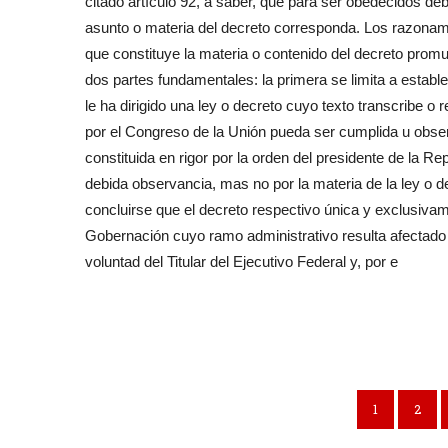
citado artículo 92, a saber, que para ser obedecidos de
asunto o materia del decreto corresponda. Los razonamie
que constituye la materia o contenido del decreto promul
dos partes fundamentales: la primera se limita a establ
le ha dirigido una ley o decreto cuyo texto transcribe o
por el Congreso de la Unión pueda ser cumplida u observ
constituida en rigor por la orden del presidente de la R
debida observancia, mas no por la materia de la ley o 
concluirse que el decreto respectivo única y exclusivame
Gobernación cuyo ramo administrativo resulta afectado 
voluntad del Titular del Ejecutivo Federal y, por e
1
2