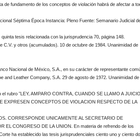
alta de fundamento de los conceptos de violación habrá de afectar a t
ucional Séptima Época Instancia: Pleno Fuente: Semanario Judicial de
uinta tesis relacionada con la jurisprudencia 70, página 148.
de C.V. y otros (acumulados). 10 de octubre de 1984. Unanimidad de
nco Nacional de México, S.A., en su carácter de representante com
hoe and Leather Company, S.A. 29 de agosto de 1972. Unanimidad de
ce bajo el rubro "LEY, AMPARO CONTRA, CUANDO SE LLAMO A JUICI
SE EXPRESEN CONCEPTOS DE VIOLACION RESPECTO DE LA
S. CORRESPONDE UNICAMENTE AL SECRETARIO DE
 CONGRESO DE LA UNION. En materia de refrendo de los
orte ha establecido las tesis jurisprudenciales ciento uno y ciento d