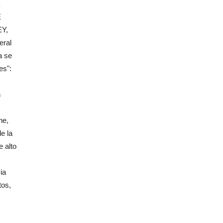
E
Y,
eral
a se
es":
n
ne,
e la
e alto
ia
tos,