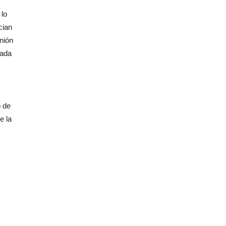
 lo
cian
Unión
bada
o de
e la