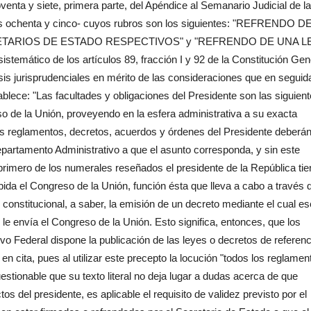
oventa y siete, primera parte, del Apéndice al Semanario Judicial de la
tos ochenta y cinco- cuyos rubros son los siguientes: "REFRENDO D
TARIOS DE ESTADO RESPECTIVOS" y "REFRENDO DE UNA LE
emático de los artículos 89, fracción I y 92 de la Constitución Gen
sis jurisprudenciales en mérito de las consideraciones que en seguid
lece: "Las facultades y obligaciones del Presidente son las siguient
so de la Unión, proveyendo en la esfera administrativa a su exacta
 los reglamentos, decretos, acuerdos y órdenes del Presidente deberá
epartamento Administrativo a que el asunto corresponda, y sin este
primero de los numerales reseñados el presidente de la República tie
pida el Congreso de la Unión, función ésta que lleva a cabo a través d
 constitucional, a saber, la emisión de un decreto mediante el cual es
 le envía el Congreso de la Unión. Esto significa, entonces, que los
ivo Federal dispone la publicación de las leyes o decretos de referenc
n cita, pues al utilizar este precepto la locución "todos los reglamen
estionable que su texto literal no deja lugar a dudas acerca de que
s del presidente, es aplicable el requisito de validez previsto por el