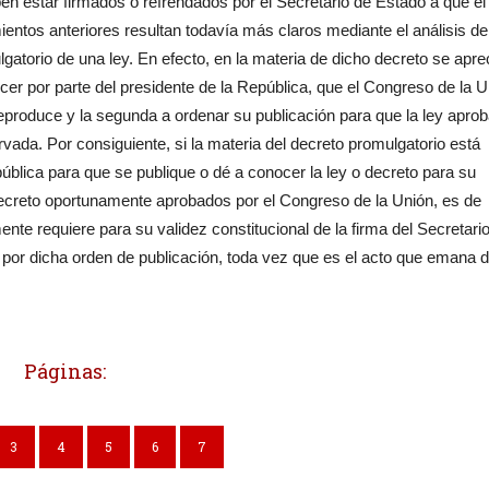
ben estar firmados o refrendados por el Secretario de Estado a que el
ntos anteriores resultan todavía más claros mediante el análisis de
gatorio de una ley. En efecto, en la materia de dicho decreto se apre
ecer por parte del presidente de la República, que el Congreso de la 
 reproduce y la segunda a ordenar su publicación para que la ley apro
ada. Por consiguiente, si la materia del decreto promulgatorio está
epública para que se publique o dé a conocer la ley o decreto para su
decreto oportunamente aprobados por el Congreso de la Unión, es de
nte requiere para su validez constitucional de la firma del Secretari
por dicha orden de publicación, toda vez que es el acto que emana d
Páginas:
3
4
5
6
7