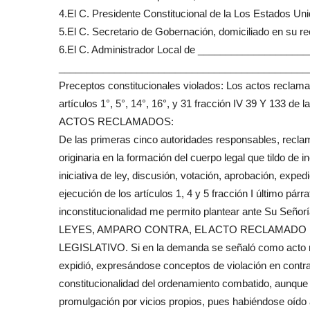
4.El C. Presidente Constitucional de la Los Estados Uni
5.El C. Secretario de Gobernación, domiciliado en su rec
6.El C. Administrador Local de ____________________
_____________________________________________
Preceptos constitucionales violados: Los actos reclamad
artículos 1°, 5°, 14°, 16°, y 31 fracción IV 39 Y 133 de
ACTOS RECLAMADOS:
De las primeras cinco autoridades responsables, recla
originaria en la formación del cuerpo legal que tildo de 
iniciativa de ley, discusión, votación, aprobación, exped
ejecución de los artículos 1, 4 y 5 fracción I último pá
inconstitucionalidad me permito plantear ante Su Señorí
LEYES, AMPARO CONTRA, EL ACTO RECLAMADO
LEGISLATIVO. Si en la demanda se señaló como acto rec
expidió, expresándose conceptos de violación en contr
constitucionalidad del ordenamiento combatido, aunque
promulgación por vicios propios, pues habiéndose oído