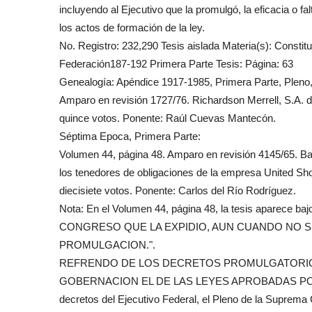
incluyendo al Ejecutivo que la promulgó, la eficacia o f
los actos de formación de la ley.
No. Registro: 232,290 Tesis aislada Materia(s): Constit
Federación187-192 Primera Parte Tesis: Página: 63
Genealogía: Apéndice 1917-1985, Primera Parte, Pleno, q
Amparo en revisión 1727/76. Richardson Merrell, S.A. 
quince votos. Ponente: Raúl Cuevas Mantecón.
Séptima Epoca, Primera Parte:
Volumen 44, página 48. Amparo en revisión 4145/65. Ba
los tenedores de obligaciones de la empresa United S
diecisiete votos. Ponente: Carlos del Río Rodríguez.
Nota: En el Volumen 44, página 48, la tesis apare
CONGRESO QUE LA EXPIDIO, AUN CUANDO NO 
PROMULGACION.".
REFRENDO DE LOS DECRETOS PROMULGATORIO
GOBERNACION EL DE LAS LEYES APROBADAS POR EL
decretos del Ejecutivo Federal, el Pleno de la Suprema C