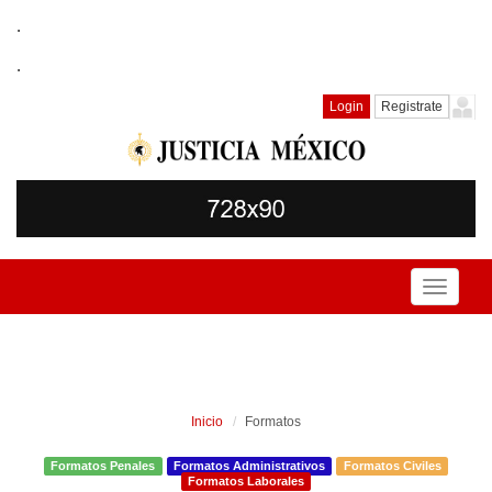
.
.
Login
Registrate
Toggle
navigati
Inicio
Formatos
Formatos Penales
Formatos Administrativos
Formatos Civiles
Formatos Laborales