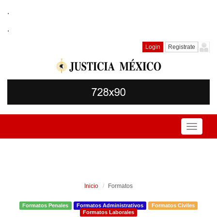
.
.
Login
Registrate
Toggle
navigati
Inicio
Formatos
Formatos Penales
Formatos Administrativos
Formatos Civiles
Formatos Laborales