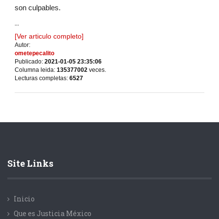
son culpables.
...
[Ver articulo completo]
Autor:
ometepecalito
Publicado:
2021-01-05 23:35:06
Columna leida:
135377002
veces.
Lecturas completas:
6527
Site Links
Inicio
Que es Justicia México