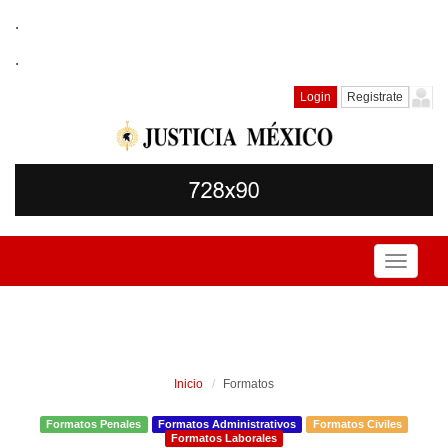
.
.
Login
Registrate
Toggle
navigati
Inicio
Formatos
Formatos Penales
Formatos Administrativos
Formatos Civiles
Formatos Laborales