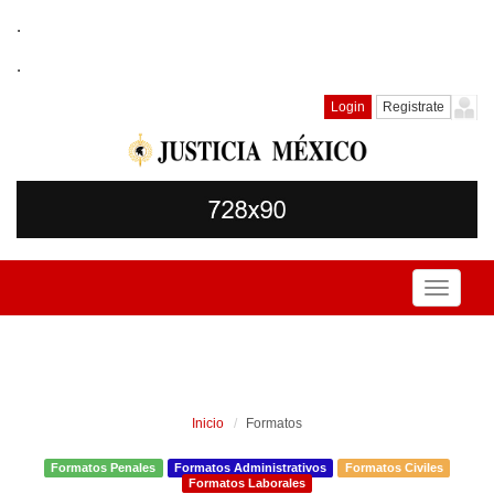
.
.
Login
Registrate
Toggle
navigati
Inicio
Formatos
Formatos Penales
Formatos Administrativos
Formatos Civiles
Formatos Laborales