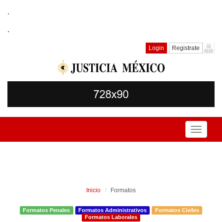
.
.
Login
Registrate
Toggle
navigati
Inicio
Formatos
Formatos Penales
Formatos Administrativos
Formatos Civiles
Formatos Laborales