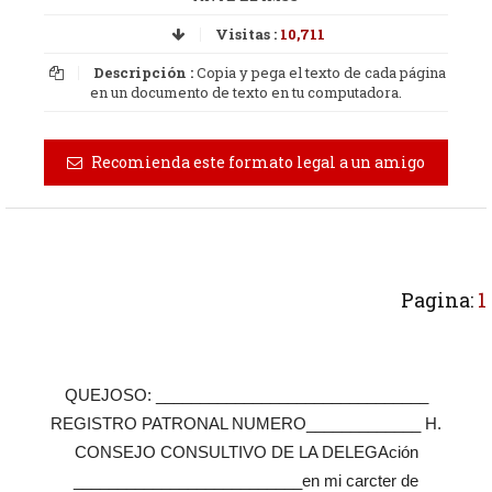
Visitas :
10,711
Descripción :
Copia y pega el texto de cada página
en un documento de texto en tu computadora.
Recomienda este formato legal a un amigo
Pagina:
1
QUEJOSO: _______________________________
REGISTRO PATRONAL NUMERO_____________ H.
CONSEJO CONSULTIVO DE LA DELEGAción
__________________________en mi carcter de