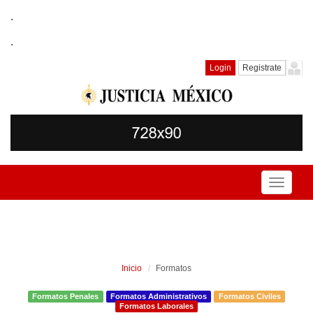
.
.
Login
Registrate
Toggle
navigati
Inicio
Formatos
Formatos Penales
Formatos Administrativos
Formatos Civiles
Formatos Laborales