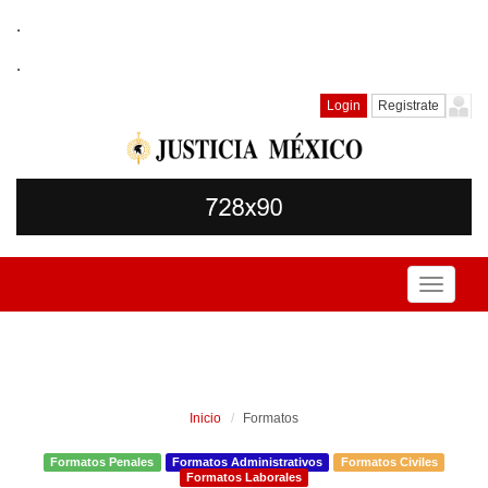
.
.
Login
Registrate
Toggle
navigati
Inicio
Formatos
Formatos Penales
Formatos Administrativos
Formatos Civiles
Formatos Laborales