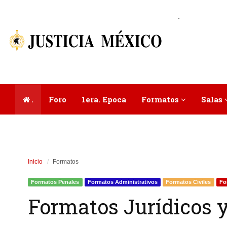
.
.
Foro
1era. Epoca
Formatos
Salas
Inicio
Formatos
Formatos Penales
Formatos Administrativos
Formatos Civiles
Fo
Formatos Jurídicos y