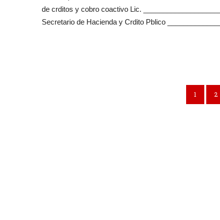
de crditos y cobro coactivo Lic. _______________
Secretario de Hacienda y Crdito Pblico _______________,
1
2