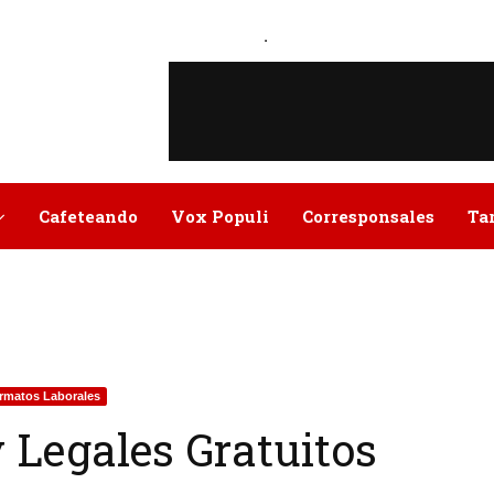
.
Cafeteando
Vox Populi
Corresponsales
Ta
rmatos Laborales
 Legales Gratuitos