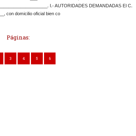
________________________. I.- AUTORIDADES DEMANDADAS El C.
 con domicilio oficial bien co
Páginas:
3
4
5
6