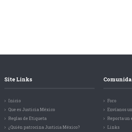
Site Links
Comunida
Inicio
Foro
Que es Justicia México
Envíanos un
Reglas de Etiqueta
Reporta un 
¿Quién patrocina Justicia México?
Links