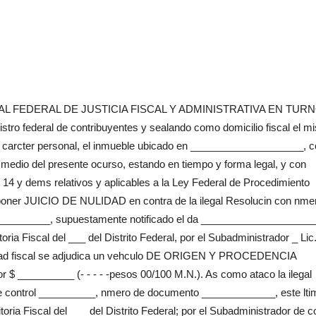
L FEDERAL DE JUSTICIA FISCAL Y ADMINISTRATIVA EN TUR
tro federal de contribuyentes y sealando como domicilio fiscal el m
 de carcter personal, el inmueble ubicado en ____________________, c
edio del presente ocurso, estando en tiempo y forma legal, y con
5, 14 y dems relativos y aplicables a la Ley Federal de Procedimiento
rponer JUICIO DE NULIDAD en contra de la ilegal Resolucin con nme
_________, supuestamente notificado el da ____________________
ria Fiscal del ___ del Distrito Federal, por el Subadministrador _ Lic
idad fiscal se adjudica un vehculo DE ORIGEN Y PROCEDENCIA
 $ __________ (- - - - -pesos 00/100 M.N.). As como ataco la ilegal
 de control __________, nmero de documento _____________, este lti
oria Fiscal del ___ del Distrito Federal; por el Subadministrador de c