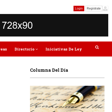
Login
Registrate
reas
Directorio
Iniciativas De Ley
Columna Del Día