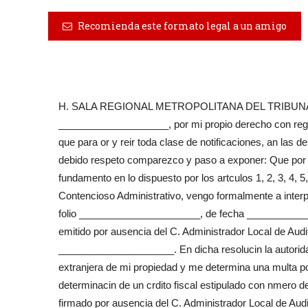
Recomienda este formato legal a un amigo
H. SALA REGIONAL METROPOLITANA DEL TRIBUNA
____________________, por mi propio derecho con regis
que para or y reir toda clase de notificaciones, an las
debido respeto comparezco y paso a exponer: Que por m
fundamento en lo dispuesto por los artculos 1, 2, 3, 4, 
Contencioso Administrativo, vengo formalmente a inte
folio ______________________, de fecha ___________
emitido por ausencia del C. Administrador Local de Audito
_____________________. En dicha resolucin la autor
extranjera de mi propiedad y me determina una multa por
determinacin de un crdito fiscal estipulado con nmero
firmado por ausencia del C. Administrador Local de Audit