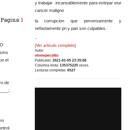
y trabajar incansablemente para extirpar ese
cancer maligno
Pagina:
1
la corrupcion que perversamente y
nefastamente pri y pan son culpables.
...
NO
[Ver articulo completo]
Autor:
ismo
ometepecalito
on el
Publicado:
2021-01-05 23:35:06
Columna leida:
135375225
veces.
Lecturas completas:
6527
ro de
____;
.
mo
ontrol