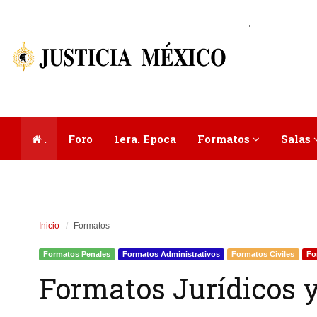
.
.
Foro
1era. Epoca
Formatos
Salas
Inicio
Formatos
Formatos Penales
Formatos Administrativos
Formatos Civiles
Fo
Formatos Jurídicos y