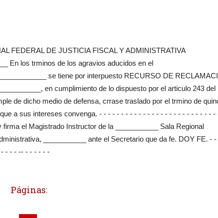
L FEDERAL DE JUSTICIA FISCAL Y ADMINISTRATIVA
 los trminos de los agravios aducidos en el
_____________ se tiene por interpuesto RECURSO DE RECLAMAC
_________, en cumplimiento de lo dispuesto por el articulo 243 del
mple de dicho medio de defensa, crrase traslado por el trmino de quin
intereses convenga. - - - - - - - - - - - - - - - - - - - - - - - - - - - -
vey y firma el Magistrado Instructor de la ___________ Sala Regional
dministrativa, ___________ ante el Secretario que da fe. DOY FE. - - -
 - - - - -- - - - - - -
Páginas: