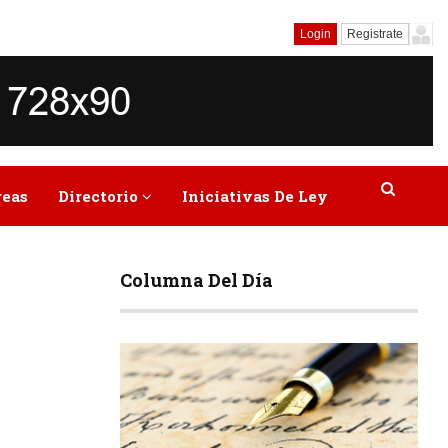
Login
Registrate
reas
Directorio
Iniciativas De Ley
Columna Del Día