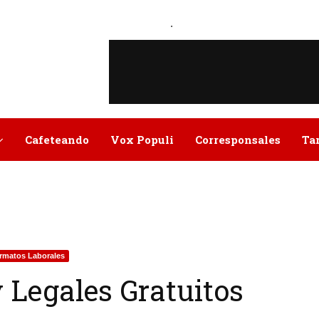
.
Cafeteando
Vox Populi
Corresponsales
Ta
rmatos Laborales
 Legales Gratuitos