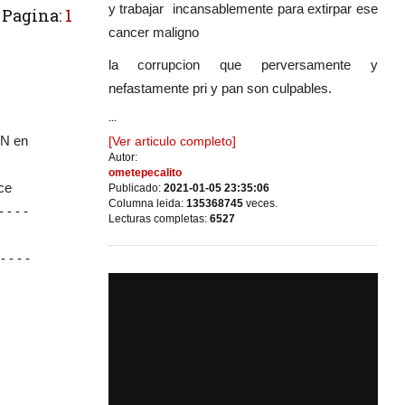
y trabajar incansablemente para extirpar ese
Pagina:
1
cancer maligno
la corrupcion que perversamente y
nefastamente pri y pan son culpables.
...
IN en
[Ver articulo completo]
Autor:
ometepecalito
ce
Publicado:
2021-01-05 23:35:06
Columna leida:
135368745
veces.
 - - -
Lecturas completas:
6527
 - - -