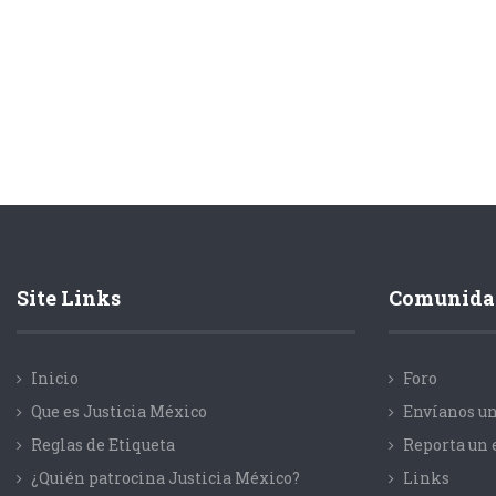
Site Links
Comunida
Inicio
Foro
Que es Justicia México
Envíanos un
Reglas de Etiqueta
Reporta un 
¿Quién patrocina Justicia México?
Links