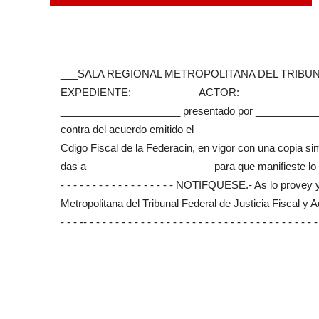
___SALA REGIONAL METROPOLITANA DEL TRIBUNA
EXPEDIENTE: ___________ ACTOR:________________ En
_____________________ presentado por __________
contra del acuerdo emitido el _______________________
Cdigo Fiscal de la Federacin, en vigor con una copia si
das a______________________ para que manifieste lo que a sus 
- - - - - - - - - - - - - - - - - - NOTIFQUESE.- As lo pro
Metropolitana del Tribunal Federal de Justicia Fiscal y A
- - - -- - - - - - - - - - - - - - - - - - - - - - - - - - - - - - - - - - - - -