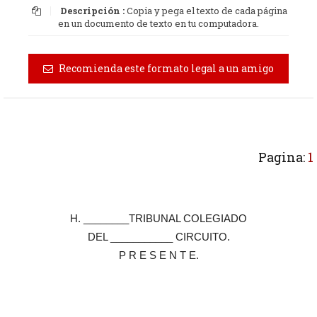
Descripción :
Copia y pega el texto de cada página
en un documento de texto en tu computadora.
Recomienda este formato legal a un amigo
Pagina:
1
H. ________TRIBUNAL COLEGIADO
DEL ___________ CIRCUITO.
P R E S E N T E.