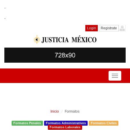
.
.
Login
Registrate
Toggle
navigati
Inicio
Formatos
Formatos Penales
Formatos Administrativos
Formatos Civiles
Formatos Laborales