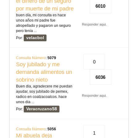
el dinero de un seguro
6010
por muerte de mi padre
buen día, mi consulta es hace
unos años mi padre fue
Responder aqui.
atropellado y pagaron un seguro
pero tenia ...
velacbol
Por:
Consulta Número
:
5079
0
Soy jubilado y me
demanda alimentos un
6036
sobrino nieto
Buen dia, agradecere me puedan
ayudar, soy jubilado de pemex,
Responder aqui.
radico en coatzacoalcos. hace
unos dia ...
Veracruzano58
Por:
Consulta Número
:
5056
1
Mi abuela deja