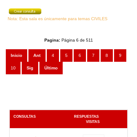
Nota: Esta sala es únicamente para temas CIVILES
Pagina:
Página 6 de 511
Inicio
Ant
4
5
6
7
8
9
10
Sig
Último
CONSULTAS
RESPUESTAS
.
VISITAS