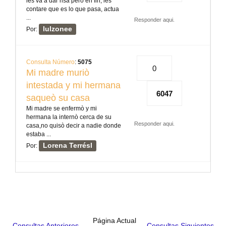
les va a dar risa pero en fin, les
contare que es lo que pasa, actua
...
Responder aqui.
lulzonee
Por:
Consulta Número
:
5075
0
Mi madre muriò
intestada y mi hermana
6047
saqueò su casa
Mi madre se enfermò y mi
hermana la internò cerca de su
Responder aqui.
casa,no quisò decir a nadie donde
estaba ...
Lorena Terrésl
Por:
Página Actual
Consultas Anteriores
Consultas Siguientes