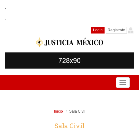
.
.
Login
Registrate
Toggle
navigati
Inicio
Sala Civil
Sala Civil