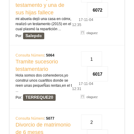
testamento y una de
6072
sus hijas fallece
mi abuela dejó una casa en cdmx,
17-11-04
realizó un testamento (2015) en el
12:35
cual plasmó la repartición ...
olaguez
Salepdc
Por:
Consulta Número
:
5064
1
Tramite sucesorio
testamentario
6017
Hola somos dos coherederos,yo
construi unos cuartitos donde se
17-11-04
reen unas pequeÑas rentas,en el t
12:31
...
TERREQUE20
olaguez
Por:
Consulta Número
:
5077
2
Divorcio de matrimonio
de 6 meses