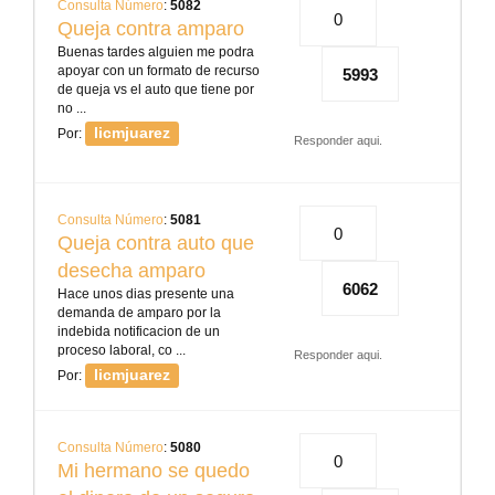
Consulta Número
:
5082
0
Queja contra amparo
Buenas tardes alguien me podra
apoyar con un formato de recurso
5993
de queja vs el auto que tiene por
no ...
licmjuarez
Por:
Responder aqui.
Consulta Número
:
5081
0
Queja contra auto que
desecha amparo
6062
Hace unos dias presente una
demanda de amparo por la
indebida notificacion de un
proceso laboral, co ...
Responder aqui.
licmjuarez
Por:
Consulta Número
:
5080
0
Mi hermano se quedo