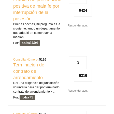
positiva de mala fe por
6424
interrupción de la
posesión
Buenas noches, mi pregunta es la
Responder aqui.
siguiente: tengo un departamento
que adquirí en compraventa
median ...
calm1604
Por:
Consulta Número
:
5126
0
Terminacion de
contrato de
6316
arrendamiento
Rei una diligencia de jurisdicción
voluntaria para dar por terminado
Responder aqui.
contrato de arrendamiento k ...
loba73
Por: