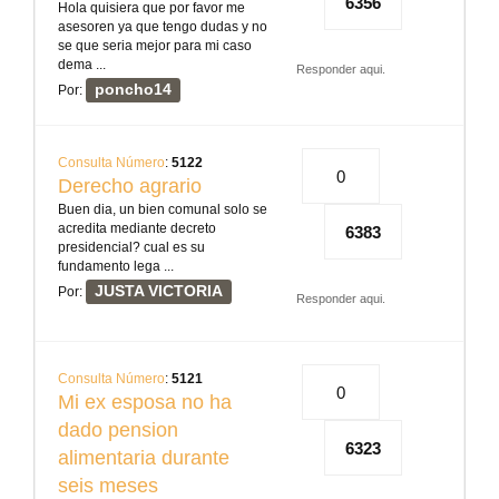
6356
Hola quisiera que por favor me
asesoren ya que tengo dudas y no
se que seria mejor para mi caso
dema ...
Responder aqui.
poncho14
Por:
Consulta Número
:
5122
0
Derecho agrario
Buen dia, un bien comunal solo se
acredita mediante decreto
6383
presidencial? cual es su
fundamento lega ...
JUSTA VICTORIA
Por:
Responder aqui.
Consulta Número
:
5121
0
Mi ex esposa no ha
dado pension
6323
alimentaria durante
seis meses