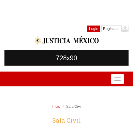
.
.
Login
Registrate
Toggle
navigati
Inicio
Sala Civil
Sala Civil