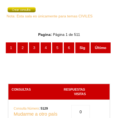
Nota: Esta sala es únicamente para temas CIVILES
Pagina:
Página 1 de 511
1
2
3
4
5
6
Sig
Último
CONSULTAS
RESPUESTAS
.
VISITAS
Consulta Número
:
5129
0
Mudarme a otro país