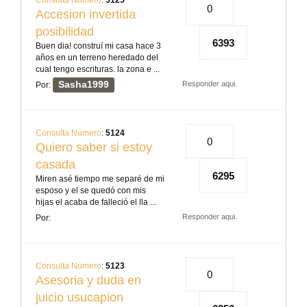
Consulta Número
:
5125
0
Accesion invertida
posibilidad
6393
Buen dia! construí mi casa hace 3
años en un terreno heredado del
cual tengo escrituras. la zona e ...
Sasha1999
Responder aqui.
Por:
Consulta Número
:
5124
0
Quiero saber si estoy
casada
6295
Miren asé tiempo me separé de mi
esposo y el se quedó con mis
hijas el acaba de falleció el lla ...
Responder aqui.
Por:
Consulta Número
:
5123
0
Asesoria y duda en
juicio usucapion