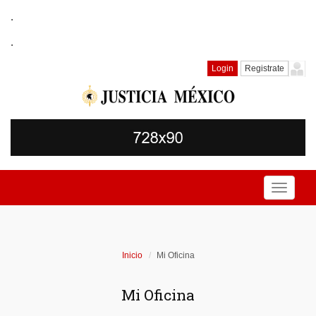
.
.
Login
Registrate
Toggle
navigati
Inicio
Mi Oficina
Mi Oficina