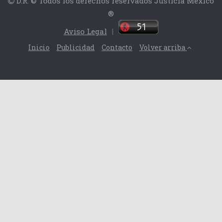
D.R. © Todos los derechos reservados Justicia México
®
Aviso Legal
|
Inicio
Publicidad
Contacto
Volver arriba