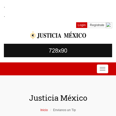
.
.
Login
Registrate
Toggle
navigati
Justicia México
Inicio
Envianos un Tip