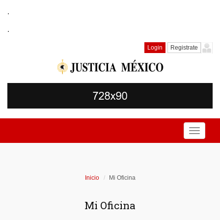
.
.
Login
Registrate
Toggle
navigati
Inicio
Mi Oficina
Mi Oficina