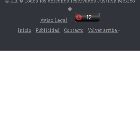
D.R. © Todos los derechos reservados Justicia México
®
Aviso Legal
|
Inicio
Publicidad
Contacto
Volver arriba