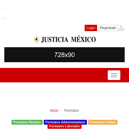
.
.
Login
Registrate
Toggle
navigati
Inicio
Formatos
Formatos Penales
Formatos Administrativos
Formatos Civiles
Formatos Laborales