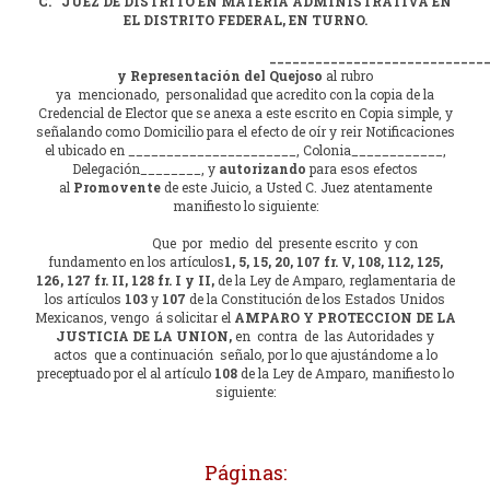
C. JUEZ DE DISTRITO EN MATERIA ADMINISTRATIVA EN
EL DISTRITO FEDERAL, EN TURNO.
_____________________________
y Representación del Quejoso
al rubro
ya mencionado, personalidad que acredito con la copia de la
Credencial de Elector que se anexa a este escrito en Copia simple, y
señalando como Domicilio para el efecto de oír y reir Notificaciones
el ubicado en ______________________, Colonia____________,
Delegación________, y
autorizando
para esos efectos
al
Promovente
de este Juicio, a Usted C. Juez atentamente
manifiesto lo siguiente:
Que por medio del presente escrito y con
fundamento en los artículos
1, 5, 15, 20, 107 fr. V, 108, 112, 125,
126, 127 fr. II, 128 fr. I y II,
de la Ley de Amparo, reglamentaria de
los artículos
103
y
107
de la Constitución de los Estados Unidos
Mexicanos, vengo á solicitar el
AMPARO Y PROTECCION DE LA
JUSTICIA DE LA UNION,
en contra de las Autoridades y
actos que a continuación señalo, por lo que ajustándome a lo
preceptuado por el al artículo
108
de la Ley de Amparo, manifiesto lo
siguiente:
Páginas: