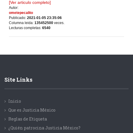
[Ver articulo completo]
Autor:
ometepecalito
Publicado:
2021-01-05 23:35:06
Columna leida:
135452500
veces.
Lecturas completas:
6540
Site Links
Inicio
Que es Justicia México
Reglas de Etiqueta
¿Quién patrocina Justicia México?