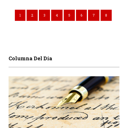
1
2
3
4
5
6
7
8
Columna Del Día