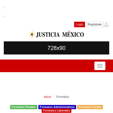
.
.
Login
Registrate
Toggle
navigati
Inicio
Formatos
Formatos Penales
Formatos Administrativos
Formatos Civiles
Formatos Laborales