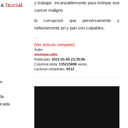
y trabajar incansablemente para extirpar ese
a:
Inicial
cancer maligno
la corrupcion que perversamente y
nefastamente pri y pan son culpables.
...
[Ver articulo completo]
Autor:
ometepecalito
Publicado:
2021-01-05 23:35:06
Columna leida:
135215696
veces.
Lecturas completas:
6512
do
da
ficada