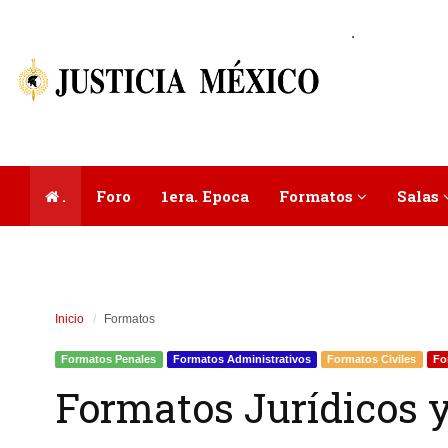
.
.
Foro
1era. Epoca
Formatos
Salas
Inicio
Formatos
Formatos Penales
Formatos Administrativos
Formatos Civiles
Fo
Formatos Jurídicos y