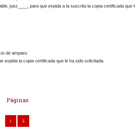
le, juez____, para que expida a la suscrita la copia certificada que 
icio de amparo.
xpida la copia certificada que le ha sido solicitada.
Páginas:
1
2