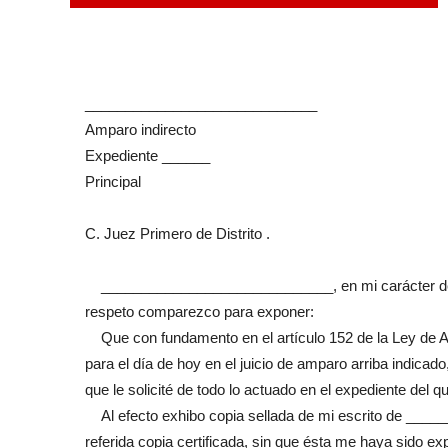
_____________________________
Amparo indirecto
Expediente ______
Principal
C. Juez Primero de Distrito .
_____________________________, en mi carácter de que
respeto comparezco para exponer:
Que con fundamento en el artículo 152 de la Ley de Ampa
para el día de hoy en el juicio de amparo arriba indicad
que le solicité de todo lo actuado en el expediente del
Al efecto exhibo copia sellada de mi escrito de _____
referida copia certificada, sin que ésta me haya sido ex