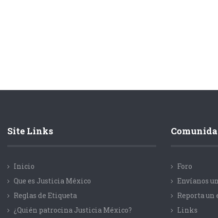
Site Links
Comunida
Inicio
Foro
Que es Justicia México
Envíanos un
Reglas de Etiqueta
Reporta un 
¿Quién patrocina Justicia México?
Links