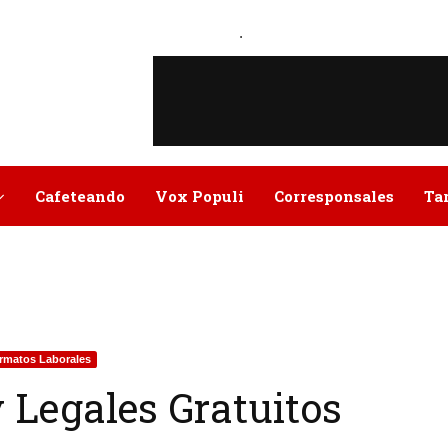
.
Cafeteando
Vox Populi
Corresponsales
Ta
rmatos Laborales
 Legales Gratuitos