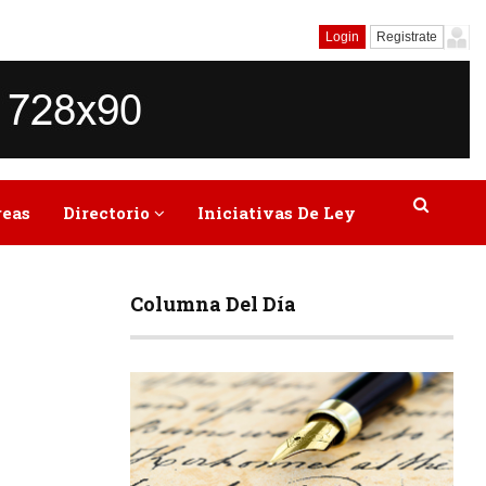
Login
Registrate
reas
Directorio
Iniciativas De Ley
Columna Del Día