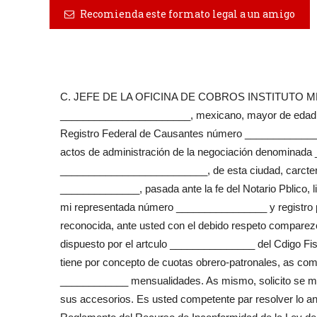
Recomienda este formato legal a un amigo
C. JEFE DE LA OFICINA DE COBROS INSTITUTO M
_______________________, mexicano, mayor de edad, ca
Registro Federal de Causantes número ________________
actos de administración de la negociación denominada 
__________________________, de esta ciudad, carcter qu
______________, pasada ante la fe del Notario Pblico,
mi representada número ________________ y registro 
reconocida, ante usted con el debido respeto comparez
dispuesto por el artculo _______________ del Cdigo Fisc
tiene por concepto de cuotas obrero-patronales, as co
____________ mensualidades. As mismo, solicito se me i
sus accesorios. Es usted competente par resolver lo ant