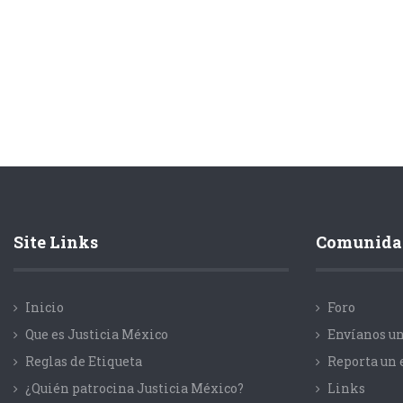
Site Links
Comunida
Inicio
Foro
Que es Justicia México
Envíanos un
Reglas de Etiqueta
Reporta un 
¿Quién patrocina Justicia México?
Links