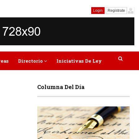
Login
Registrate
reas
Directorio
Iniciativas De Ley
Columna Del Día