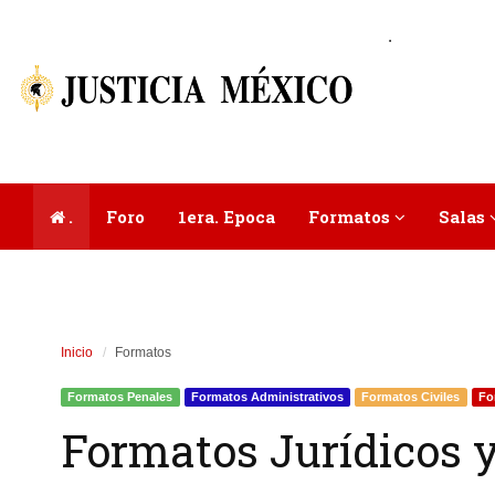
.
.
Foro
1era. Epoca
Formatos
Salas
Inicio
Formatos
Formatos Penales
Formatos Administrativos
Formatos Civiles
Fo
Formatos Jurídicos y