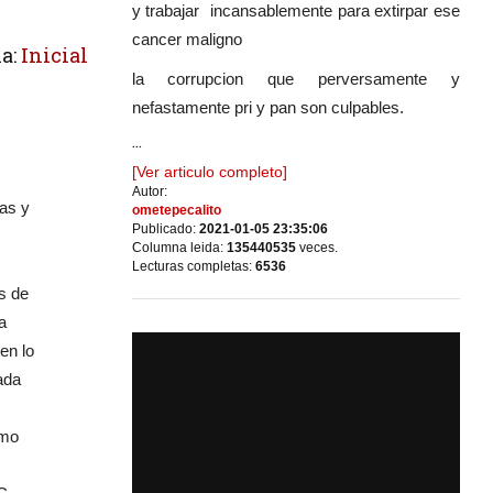
y trabajar incansablemente para extirpar ese
cancer maligno
a:
Inicial
la corrupcion que perversamente y
nefastamente pri y pan son culpables.
...
[Ver articulo completo]
Autor:
as y
ometepecalito
Publicado:
2021-01-05 23:35:06
Columna leida:
135440535
veces.
Lecturas completas:
6536
s de
a
en lo
ada
omo