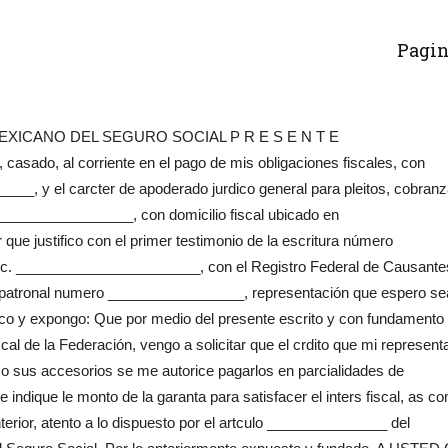
Pagin
EXICANO DEL SEGURO SOCIAL P R E S E N T E
sado, al corriente en el pago de mis obligaciones fiscales, con
_, y el carcter de apoderado jurdico general para pleitos, cobranz
_________________, con domicilio fiscal ubicado en
e justifico con el primer testimonio de la escritura número
 lic. _______________________, con el Registro Federal de Causante
patronal numero _________________, representación que espero se
co y expongo: Que por medio del presente escrito y con fundamento 
al de la Federación, vengo a solicitar que el crdito que mi represent
mo sus accesorios se me autorice pagarlos en parcialidades de
ndique le monto de la garanta para satisfacer el inters fiscal, as c
erior, atento a lo dispuesto por el artculo _______________ del