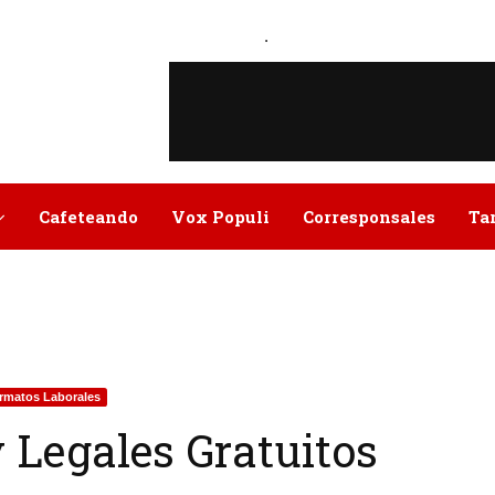
.
Cafeteando
Vox Populi
Corresponsales
Ta
rmatos Laborales
 Legales Gratuitos