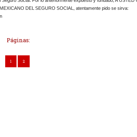
l Seguro Social. Por lo anteriormente expuesto y fundado, A USTED 
EXICANO DEL SEGURO SOCIAL, atentamente pido se sirva:
n
Páginas:
1
2