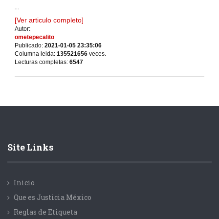
...
[Ver articulo completo]
Autor:
ometepecalito
Publicado:
2021-01-05 23:35:06
Columna leida:
135521656
veces.
Lecturas completas:
6547
Site Links
Inicio
Que es Justicia México
Reglas de Etiqueta