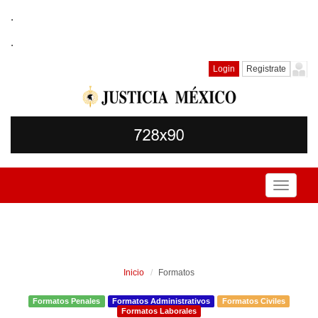
.
.
Login
Registrate
Toggle
navigati
Inicio
Formatos
Formatos Penales
Formatos Administrativos
Formatos Civiles
Formatos Laborales