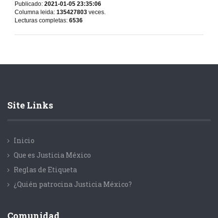
Publicado:
2021-01-05 23:35:06
Columna leida:
135427803
veces.
Lecturas completas:
6536
Site Links
Inicio
Que es Justicia México
Reglas de Etiqueta
¿Quién patrocina Justicia México?
Comunidad