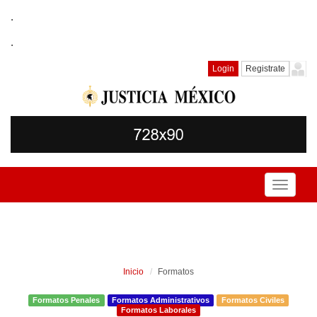
.
.
Login
Registrate
Toggle
navigati
Inicio
Formatos
Formatos Penales
Formatos Administrativos
Formatos Civiles
Formatos Laborales