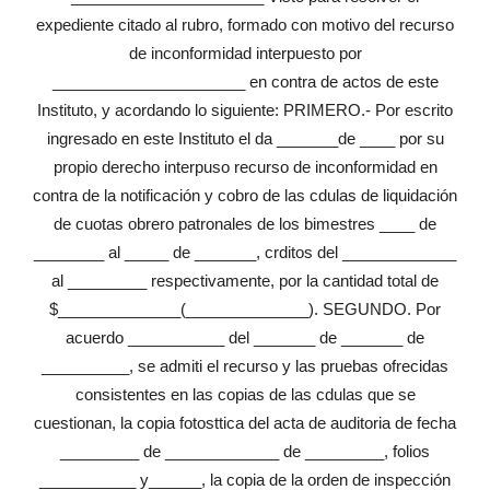
expediente citado al rubro, formado con motivo del recurso
de inconformidad interpuesto por
______________________ en contra de actos de este
Instituto, y acordando lo siguiente: PRIMERO.- Por escrito
ingresado en este Instituto el da _______de ____ por su
propio derecho interpuso recurso de inconformidad en
contra de la notificación y cobro de las cdulas de liquidación
de cuotas obrero patronales de los bimestres ____ de
________ al _____ de _______, crditos del _____________
al _________ respectivamente, por la cantidad total de
$______________(______________). SEGUNDO. Por
acuerdo ___________ del _______ de _______ de
__________, se admiti el recurso y las pruebas ofrecidas
consistentes en las copias de las cdulas que se
cuestionan, la copia fotosttica del acta de auditoria de fecha
_________ de _____________ de _________, folios
___________ y______, la copia de la orden de inspección