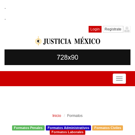
.
.
Login
Registrate
Toggle
navigati
Inicio
Formatos
Formatos Penales
Formatos Administrativos
Formatos Civiles
Formatos Laborales