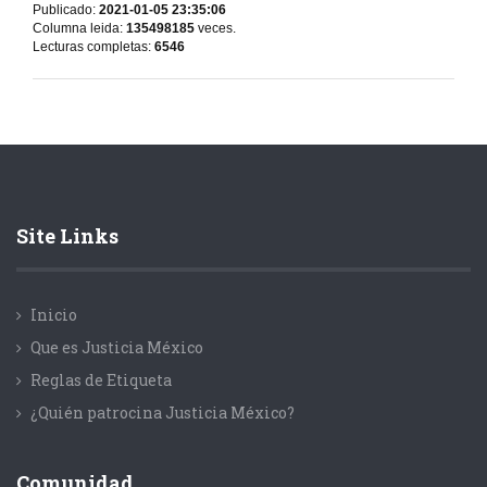
Publicado:
2021-01-05 23:35:06
Columna leida:
135498185
veces.
Lecturas completas:
6546
Site Links
Inicio
Que es Justicia México
Reglas de Etiqueta
¿Quién patrocina Justicia México?
Comunidad