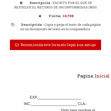
Descripción :
ESCRITO POR EL QUE SE
RESUELVE EL RECURSO DE INCONFORMIDAD IMSS
Visitas :
10,708
Descripción :
Copia y pega el texto de cada página
en un documento de texto en tu computadora.
Recomienda este formato legal a un amigo
Pagina:
Inicial
EXP.______________________
INC._______________________ CLA.-
______________________ Visto para resolver el