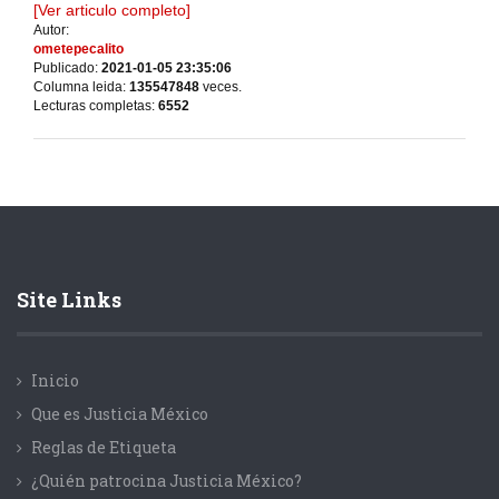
[Ver articulo completo]
Autor:
ometepecalito
Publicado:
2021-01-05 23:35:06
Columna leida:
135547848
veces.
Lecturas completas:
6552
Site Links
Inicio
Que es Justicia México
Reglas de Etiqueta
¿Quién patrocina Justicia México?