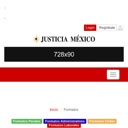
.
.
Login
Registrate
Toggle
navigati
Inicio
Formatos
Formatos Penales
Formatos Administrativos
Formatos Civiles
Formatos Laborales