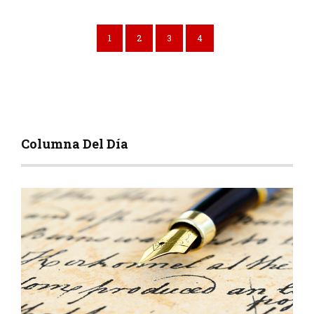
1
2
3
4
Columna Del Día