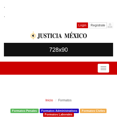
.
.
Login
Registrate
Toggle
navigati
Inicio
Formatos
Formatos Penales
Formatos Administrativos
Formatos Civiles
Formatos Laborales