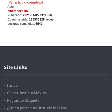
[Ver articulo completo]
Autor:
ometepecalito
Publicado:
2021-01-05 23:35:06
Columna leida:
135536128
veces.
Lecturas completas:
6549
Site Links
Inicio
Que es Justicia México
Reglas de Etiqueta
¿Quién patrocina Justicia México?