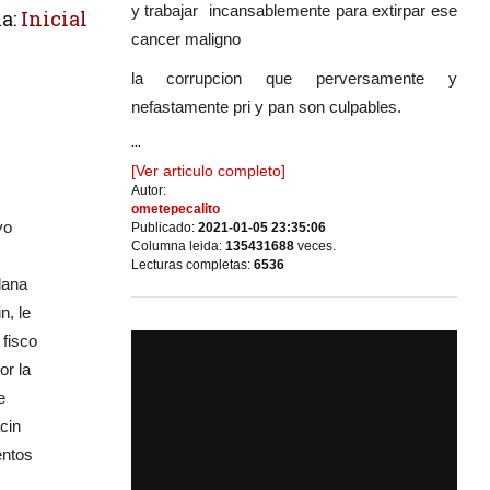
y trabajar incansablemente para extirpar ese
a:
Inicial
cancer maligno
la corrupcion que perversamente y
nefastamente pri y pan son culpables.
...
[Ver articulo completo]
Autor:
ometepecalito
vo
Publicado:
2021-01-05 23:35:06
Columna leida:
135431688
veces.
Lecturas completas:
6536
lana
n, le
 fisco
or la
e
cin
entos