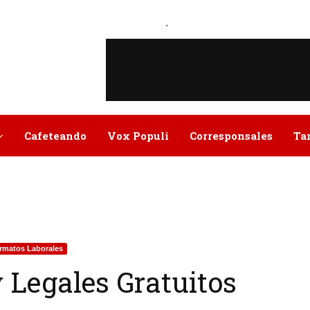
.
Cafeteando
Vox Populi
Corresponsales
Ta
rmatos Laborales
 Legales Gratuitos