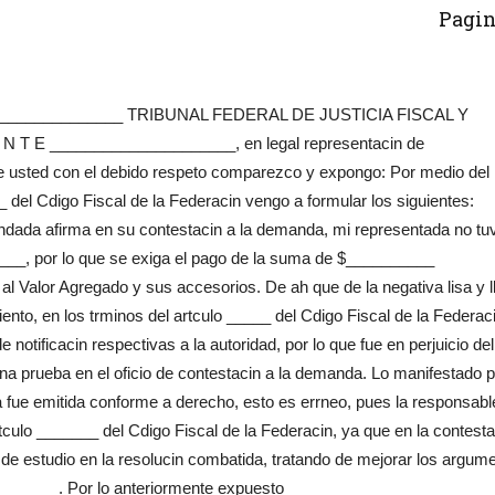
Pagin
_______________ TRIBUNAL FEDERAL DE JUSTICIA FISCAL Y
 E _____________________, en legal representacin de
e usted con el debido respeto comparezco y expongo: Por medio del
 del Cdigo Fiscal de la Federacin vengo a formular los siguientes:
ada afirma en su contestacin a la demanda, mi representada no tu
___, por lo que se exiga el pago de la suma de $__________
 Valor Agregado y sus accesorios. De ah que de la negativa lisa y l
to, en los trminos del artculo _____ del Cdigo Fiscal de la Federaci
 notificacin respectivas a la autoridad, por lo que fue en perjuicio del
a prueba en el oficio de contestacin a la demanda. Lo manifestado p
 fue emitida conforme a derecho, esto es errneo, pues la responsabl
artculo _______ del Cdigo Fiscal de la Federacin, ya que en la contesta
e estudio en la resolucin combatida, tratando de mejorar los argum
______. Por lo anteriormente expuesto