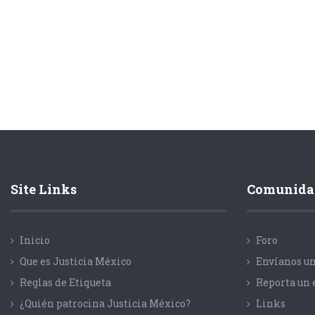
Site Links
Comunida
Inicio
Foro
Que es Justicia México
Envíanos un
Reglas de Etiqueta
Reporta un 
¿Quién patrocina Justicia México?
Links