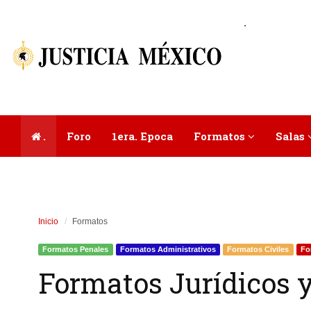
.
.
Foro
1era. Epoca
Formatos
Salas
Inicio
Formatos
Formatos Penales
Formatos Administrativos
Formatos Civiles
Fo
Formatos Jurídicos y