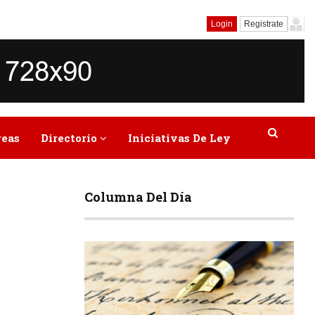
Login
Registrate
reas
Directorio
Iniciativas De Ley
Columna Del Día