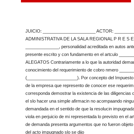
JUICIO: ______________________ ACTOR: _______
ADMINISTRATIVA DE LA SALA REGIONAL P R E S E N T
______________, personalidad acreditada en autos ant
presente escrito y con fundamento en el artculo _______
ALEGATOS Contrariamente a lo que la autoridad demand
conocimiento del requerimiento de cobro nmero ______
(_____________________). Por concepto del Impuesto al
de la empresa que represento de conocer ese requerimien
corresponda demostrar la existencia de las diligencias de
el slo hacer una simple afirmacin no acompaando ningun
demandada en el sentido de que la resolucin impugnada
viola en perjuicio de mi representada lo previsto en el 
de demanda presenta argumentos que no fueron objeto d
del acto impugnado slo se dijo _____________________