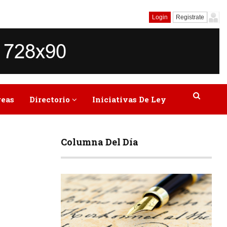
Login
Registrate
reas
Directorio
Iniciativas De Ley
Columna Del Día