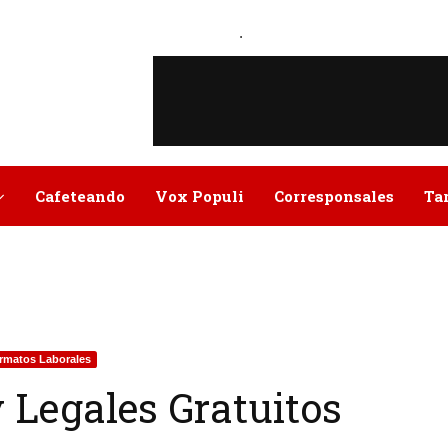
.
Cafeteando
Vox Populi
Corresponsales
Ta
rmatos Laborales
 Legales Gratuitos