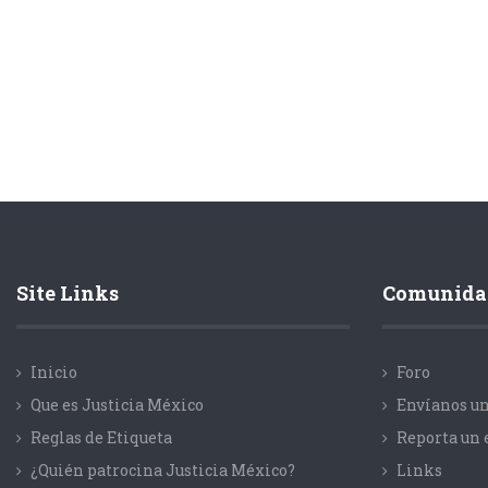
Site Links
Comunida
Inicio
Foro
Que es Justicia México
Envíanos un
Reglas de Etiqueta
Reporta un 
¿Quién patrocina Justicia México?
Links