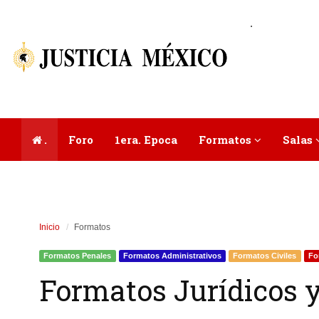
.
.
Foro
1era. Epoca
Formatos
Salas
Inicio
Formatos
Formatos Penales
Formatos Administrativos
Formatos Civiles
Fo
Formatos Jurídicos y