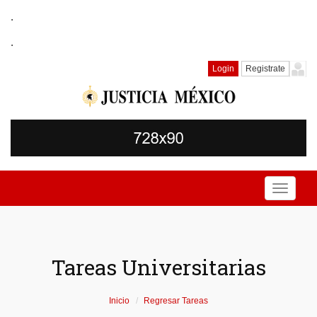
.
.
Login
Registrate
Toggle
navigati
Tareas Universitarias
Inicio
Regresar Tareas