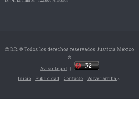
12.441 Miembros
122.000 Articulos
D.R. © Todos los derechos reservados Justicia México
®
Aviso Legal
|
Inicio
Publicidad
Contacto
Volver arriba