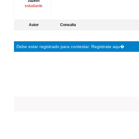
zuzeth
estudiante
Autor
Consulta
Debe estar
registrado
para contestar.
Registrate aqu�