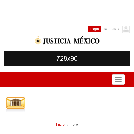
.
.
Login
Registrate
Toggle
navigati
Inicio
Foro