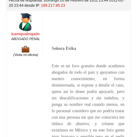
Fecha de respuesta: Domingo 20 de Febrero de 2011 23:44 2011-02-
20 23:44 desde IP:
189.217.85.23
tuamigoabogado
ABOGADO PENAL
Señora Erika
(Visita mi oficina)
Este es un foro gratuito donde acudimos
abogados de todo el país y apoyamos con
nuestro conocimiento, en forma
desinteresada, si expone a detalle el caso,
quien así lo desee podrá apoyarle, pero
sin descalificaciones y sin indultos, y
ponga su nombre real cuando menos, en
lo personal considero que no podría tratar
con una persona sin que me conociera me
tildara de abusivo, y créame que
existimos en México y en este foro gente
muy humana y sensible pero en el pedir